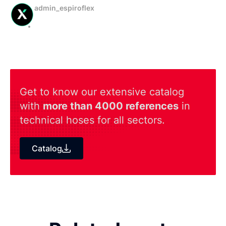
admin_espiroflex
Get to know our extensive catalog
with
more than 4000 references
in
technical hoses for all sectors.
Catalog