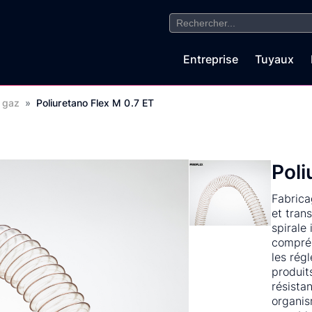
Search
for:
Entreprise
Tuyaux
 gaz
»
Poliuretano Flex M 0.7 ET
Poli
Fabrica
et tran
spirale
compréh
les rég
produit
résistan
organis