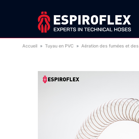
Accueil
»
Tuyau en PVC
»
Aération des fumées et des