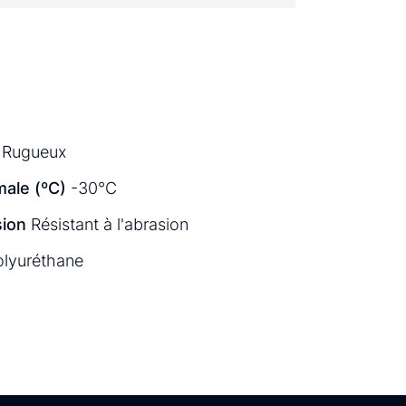
Rugueux
ale (ºC)
-30°C
sion
Résistant à l'abrasion
olyuréthane