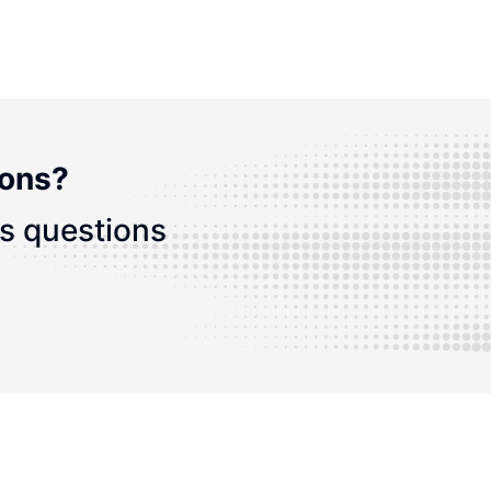
ions?
os questions