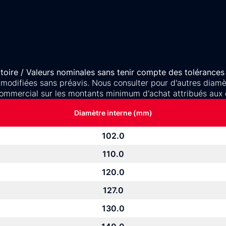
oire / Valeurs nominales sans tenir compte des tolérances 
 modifiées sans préavis. Nous consulter pour d'autres diamètr
ommercial sur les montants minimum d'achat attribués aux 
Diamètre interne (mm)
102.0
110.0
120.0
127.0
130.0