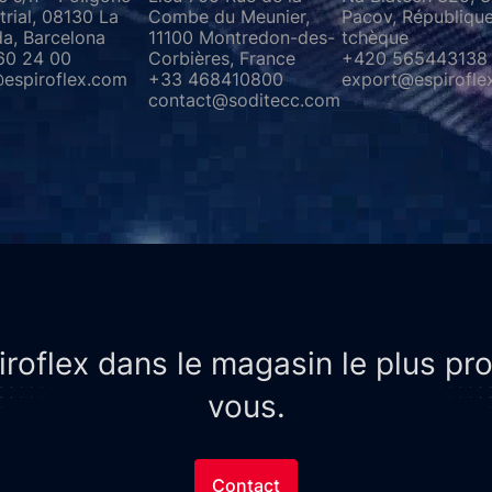
trial, 08130 La
Combe du Meunier,
Pacov, Républiqu
da, Barcelona
11100 Montredon-des-
tchèque
60 24 00
Corbières, France
+420 565443138
@espiroflex.com
+33 468410800
export@espirofle
contact@soditecc.com
roflex dans le magasin le plus p
vous.
Contact