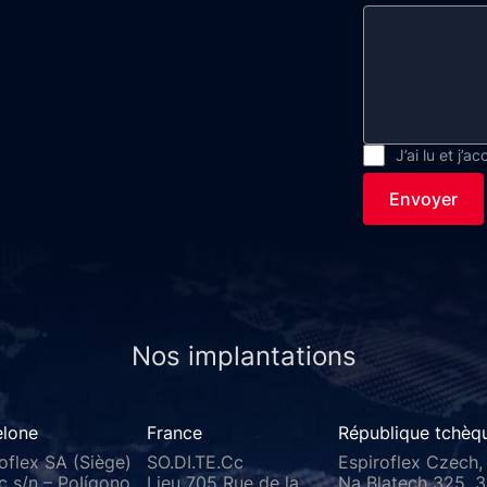
J’ai lu et j’a
Envoyer
Nos implantations
elone
France
République tchèq
oflex SA (Siège)
SO.DI.TE.Cc
Espiroflex Czech, 
c s/n – PoIígono
Lieu 705 Rue de la
Na Blatech 325, 