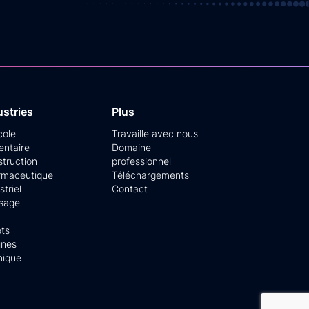
ustries
Plus
cole
Travaille avec nous
entaire
Domaine
truction
professionnel
rmaceutique
Téléchargements
striel
Contact
osage
ets
ines
mique