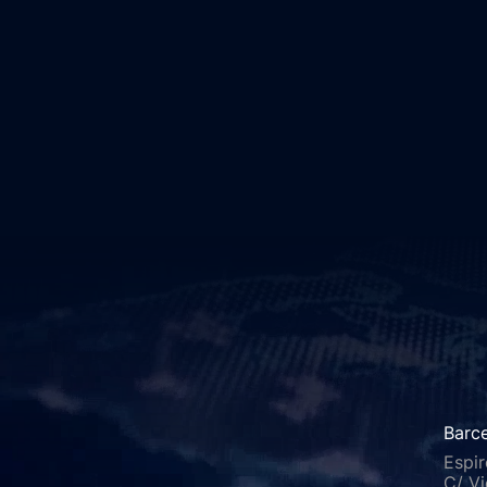
Barc
Espir
C/ Vi