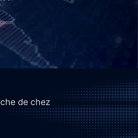
e
x.com
roche de chez