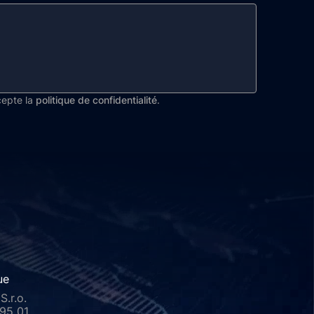
ccepte la
politique de confidentialité
.
ue
S.r.o.
395 01