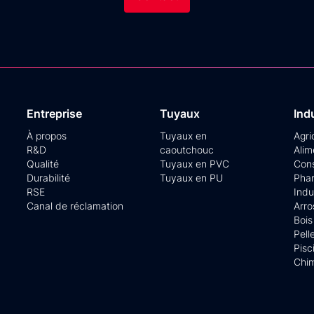
Entreprise
Tuyaux
Ind
À propos
Tuyaux en
Agri
R&D
caoutchouc
Alim
Qualité
Tuyaux en PVC
Cons
Durabilité
Tuyaux en PU
Pha
RSE
Indu
Canal de réclamation
Arr
Bois
Pell
Pisc
Chi