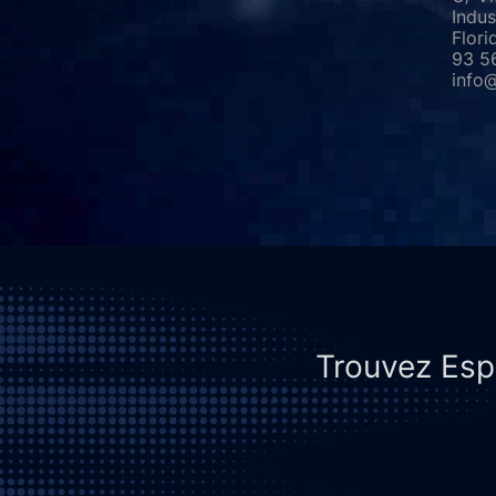
Indus
Flori
93 5
info
Trouvez Espi