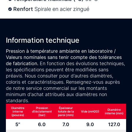
Renfort
Spirale en acier zingué
Information technique
Pression à température ambiante en laboratoire /
Valeurs nominales sans tenir compte des tolérances
de fabrication.
En fonction des évolutions techniques,
les spécifications peuvent être modifiées sans
préavis. Nous consulter pour d'autres diamètres,
coloris et caractéristiques. Renseignez-vous auprès
de notre service commercial sur les montants
minimum d'achat attribués aux diamètres non
standards.
Diamètre
Pression
Épaisseur
Diamètre
interne
d\'éclatement
totale de la
Vide (mH2O)
interne (mm)
(pouces)
(bar)
paroi (mm)
5”
6.0
7.0
9.0
127.0