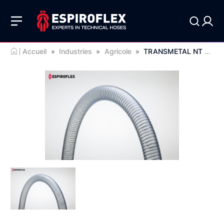
Accueil
»
Industries
»
Agricole
»
TRANSMETAL NT PHTHALATES FREE