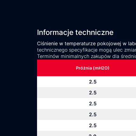
Informacje techniczne
Ciśnienie w temperaturze pokojowej w labo
technicznego specyfikacje mogą ulec zmian
Terminów minimalnych zakupów dla średni
Próżnia (mH2O)
2.5
2.5
2.5
2.5
2.5