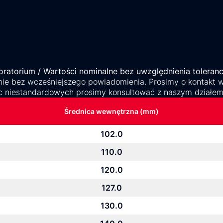
ratorium / Wartości nominalne bez uwzględnienia toleranc
ie bez wcześniejszego powiadomienia. Prosimy o kontakt w 
c niestandardowych prosimy konsultować z naszym działe
Średnica wewnętrzna (mm)
102.0
110.0
120.0
127.0
130.0