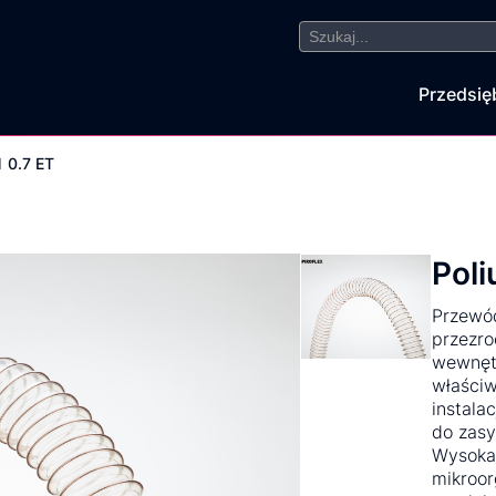
Search
for:
Przedsię
M 0.7 ET
Poli
Przewó
przezro
wewnętr
właściw
instala
do zasy
Wysoka 
mikroo