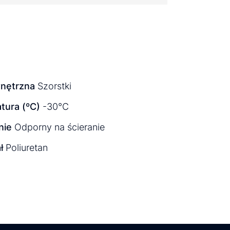
nętrzna
Szorstki
tura (ºC)
-30°C
nie
Odporny na ścieranie
ł
Poliuretan