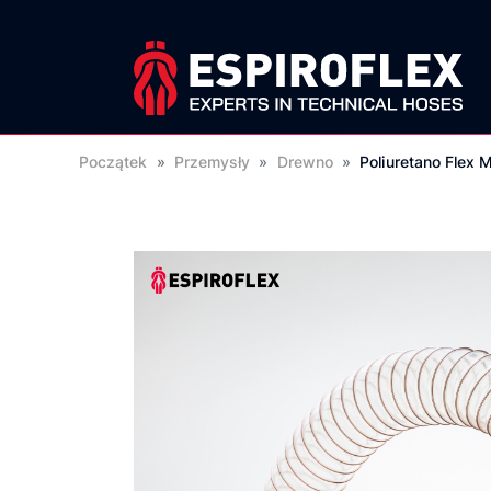
Początek
»
Przemysły
»
Drewno
»
Poliuretano Flex 