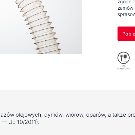
zgodnie
zamówie
sprasow
Pobie
 gazów olejowych, dymów, wiórów, oparów, a także 
— UE 10/2011).