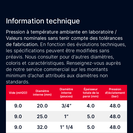
Information technique
Pression à température ambiante en laboratoire /
Valeurs nominales sans tenir compte des tolérances
de fabrication.
En fonction des évolutions techniques,
les spécifications peuvent être modifiées sans
préavis. Nous consulter pour d'autres diamètres,
coloris et caractéristiques. Renseignez-vous auprès
de notre service commercial sur les montants
minimum d'achat attribués aux diamètres non
standards.
Diamètre
Épaisseur
Pression
Diamètre
Vide (mH2O)
interne
totale de la
d\'éclatement
interne (mm)
(pouces)
paroi (mm)
(bar)
9.0
20.0
3/4”
4.0
48.0
9.0
25.0
1”
5.0
48.0
9.0
32.0
1” 1/4
5.0
48.0