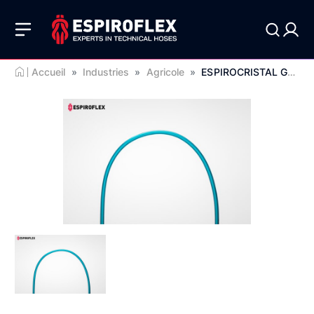
Accueil
»
Industries
»
Agricole
»
ESPIROCRISTAL GASOLINA