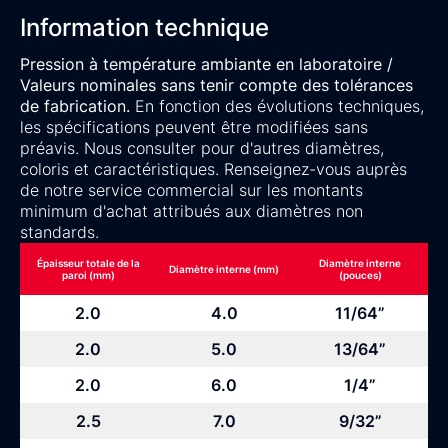
Information technique
Pression à température ambiante en laboratoire /
Valeurs nominales sans tenir compte des tolérances
de fabrication.
En fonction des évolutions techniques,
les spécifications peuvent être modifiées sans
préavis. Nous consulter pour d'autres diamètres,
coloris et caractéristiques. Renseignez-vous auprès
de notre service commercial sur les montants
minimum d'achat attribués aux diamètres non
standards.
Épaisseur totale de la
Diamètre interne
Diamètre interne (mm)
paroi (mm)
(pouces)
2.0
4.0
11/64”
2.0
5.0
13/64”
2.0
6.0
1/4”
2.5
7.0
9/32”