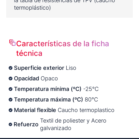
la tabla de resistencias de TPV (caucho
termoplástico)
Características de la ficha
técnica
Superficie exterior
Liso
Opacidad
Opaco
Temperatura mínima (ºC)
-25°C
Temperatura máxima (ºC)
80°C
Material flexible
Caucho termoplastico
Textil de poliester y Acero
Refuerzo
galvanizado