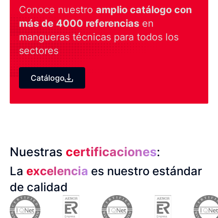
Conoce nuestro
amplio catálogo con
más de 4000 referencias
en
mangueras técnicas para todos los
sectores
Catálogo
Nuestras
certificaciones
:
La
excelencia
es nuestro estándar
de calidad