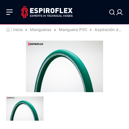
Inicio
»
Mangueras
»
Manguera PVC
»
Aspiración de líquidos