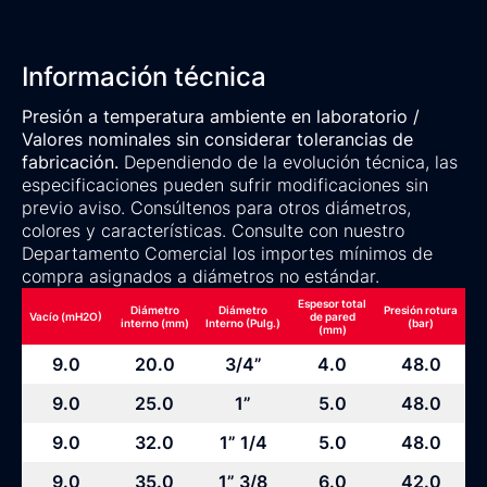
Información técnica
Presión a temperatura ambiente en laboratorio /
Valores nominales sin considerar tolerancias de
fabricación.
Dependiendo de la evolución técnica, las
especificaciones pueden sufrir modificaciones sin
previo aviso. Consúltenos para otros diámetros,
colores y características. Consulte con nuestro
Departamento Comercial los importes mínimos de
compra asignados a diámetros no estándar.
Espesor total
Diámetro
Diámetro
Presión rotura
Vacío (mH2O)
de pared
interno (mm)
Interno (Pulg.)
(bar)
(mm)
9.0
20.0
3/4”
4.0
48.0
9.0
25.0
1”
5.0
48.0
9.0
32.0
1” 1/4
5.0
48.0
9.0
35.0
1” 3/8
6.0
42.0