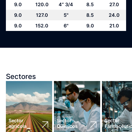
9.0
120.0
4” 3/4
8.5
27.0
9.0
127.0
5"
8.5
24.0
9.0
152.0
6"
9.0
21.0
Sectores
Sector
Sector
Sector
agrícola
Químicos
Farmacéuti