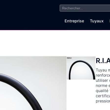
Search
for:
Entreprise
Tuyaux
R.I.
Tuyau m
renforc
utiliser
norme e
qualité
certifi
pressio