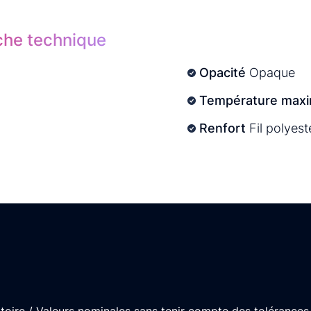
iche technique
Opacité
Opaque
Température maxi
Renfort
Fil polyest