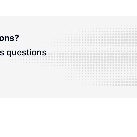
ions?
os questions