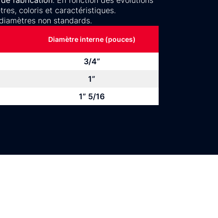
de fabrication
. En fonction des évolutions
es, coloris et caractéristiques.
diamètres non standards.
Diamètre interne (pouces)
3/4”
1”
1” 5/16