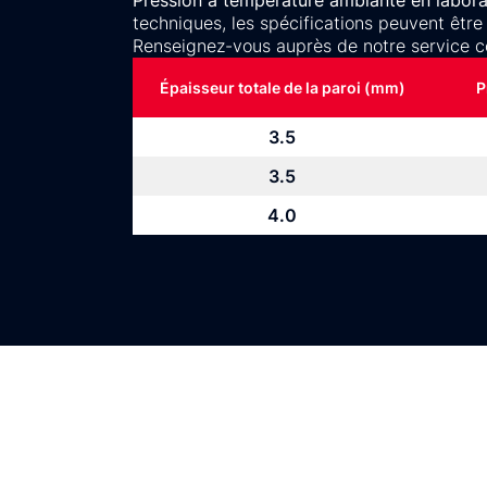
Pression à température ambiante en laborat
techniques, les spécifications peuvent être
Renseignez-vous auprès de notre service c
Épaisseur totale de la paroi (mm)
P
3.5
3.5
4.0