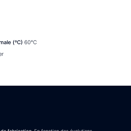
male (ºC)
60°C
er