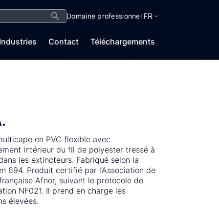
Search Button
FR
Domaine professionnel
Industries
Contact
Téléchargements
A.
ulticape en PVC flexible avec
ement intérieur du fil de polyester tressé à
 dans les extincteurs. Fabriqué selon la
n 694. Produit certifié par l’Association de
 française Afnor, suivant le protocole de
cation NF021. Il prend en charge les
ns élevées.