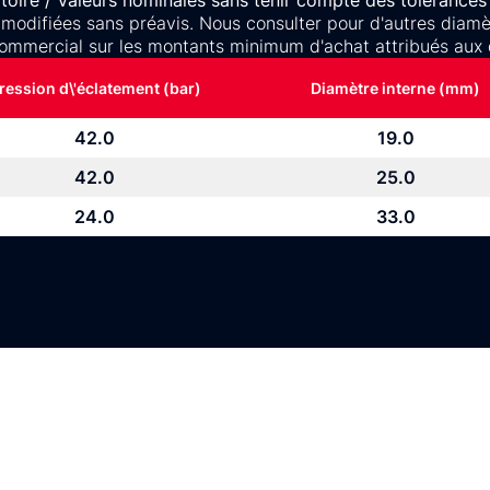
oire / Valeurs nominales sans tenir compte des tolérances 
 modifiées sans préavis. Nous consulter pour d'autres diamètr
ommercial sur les montants minimum d'achat attribués aux 
ression d\'éclatement (bar)
Diamètre interne (mm)
42.0
19.0
42.0
25.0
24.0
33.0