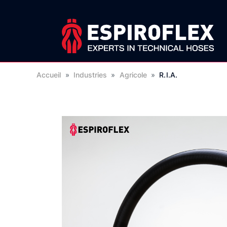
Accueil
»
Industries
»
Agricole
»
R.I.A.