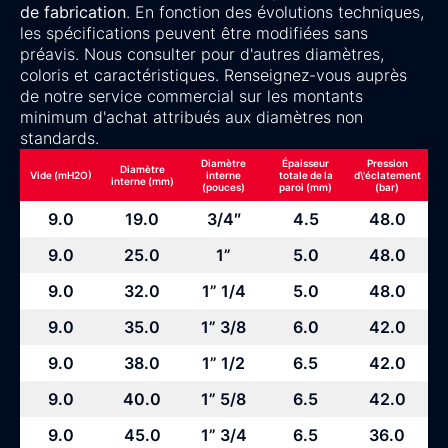
de fabrication
. En fonction des évolutions techniques,
les spécifications peuvent être modifiées sans
préavis. Nous consulter pour d'autres diamètres,
coloris et caractéristiques. Renseignez-vous auprès
de notre service commercial sur les montants
minimum d'achat attribués aux diamètres non
standards.
Diamètre
Épaisseur
Pression
Diamètre
Vide (mH2O)
interne
totale de la
d\'éclatement
interne (mm)
(pouces)
paroi (mm)
(bar)
9.0
19.0
3/4″
4.5
48.0
9.0
25.0
1”
5.0
48.0
9.0
32.0
1” 1/4
5.0
48.0
9.0
35.0
1” 3/8
6.0
42.0
9.0
38.0
1” 1/2
6.5
42.0
9.0
40.0
1” 5/8
6.5
42.0
9.0
45.0
1” 3/4
6.5
36.0