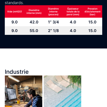
standards.
Diamètre
Épaisseur
Pression
Diamètre
Vide (mH2O)
interne
totale de la
d\'éclatement
interne (mm)
(pouces)
paroi (mm)
(bar)
9.0
42.0
1” 3/4
4.0
15.0
9.0
55.0
2” 1/8
4.0
15.0
Industrie