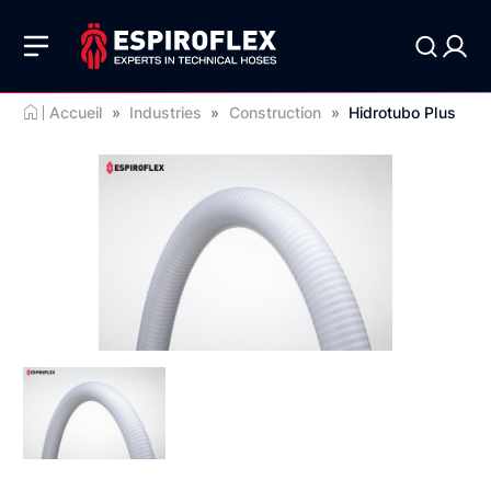
Accueil
»
Industries
»
Construction
»
Hidrotubo Plus