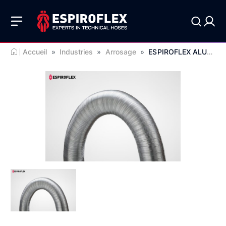
Accueil
»
Industries
»
Arrosage
»
ESPIROFLEX ALUMINIO COMPACTO