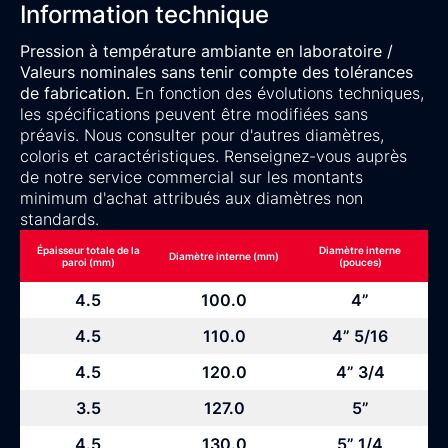
Information technique
Pression à température ambiante en laboratoire /
Valeurs nominales sans tenir compte des tolérances
de fabrication.
En fonction des évolutions techniques,
les spécifications peuvent être modifiées sans
préavis. Nous consulter pour d'autres diamètres,
coloris et caractéristiques. Renseignez-vous auprès
de notre service commercial sur les montants
minimum d'achat attribués aux diamètres non
standards.
Épaisseur totale de la
Diamètre interne
Diamètre interne (mm)
paroi (mm)
(pouces)
4.5
100.0
4”
4.5
110.0
4” 5/16
4.5
120.0
4” 3/4
3.5
127.0
5”
4.5
130.0
5” 1/4