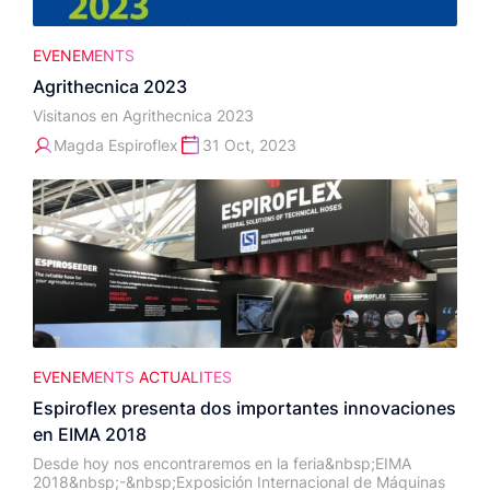
EVENEMENTS
Agrithecnica 2023
Visitanos en Agrithecnica 2023
Magda Espiroflex
31 Oct, 2023
EVENEMENTS
ACTUALITES
Espiroflex presenta dos importantes innovaciones
en EIMA 2018
Desde hoy nos encontraremos en la feria&nbsp;EIMA
2018&nbsp;-&nbsp;Exposición Internacional de Máquinas