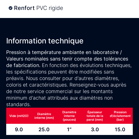
Renfort
PVC rigide
Information technique
Pression à température ambiante en laboratoire /
Valeurs nominales sans tenir compte des tolérances
de fabrication.
En fonction des évolutions techniques,
les spécifications peuvent être modifiées sans
préavis. Nous consulter pour d'autres diamètres,
coloris et caractéristiques. Renseignez-vous auprès
de notre service commercial sur les montants
minimum d'achat attribués aux diamètres non
standards.
Diamètre
Épaisseur
Pression
Diamètre
Vide (mH2O)
interne
totale de la
d\'éclatement
interne (mm)
(pouces)
paroi (mm)
(bar)
9.0
25.0
1”
3.0
15.0