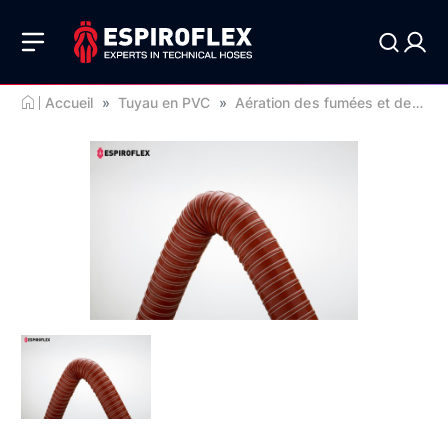
Accueil
»
Tuyau en PVC
»
Aération des fumées et des gaz