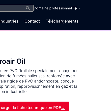
Search Button
FR
Domaine professionnel
Industries
Contact
Téléchargements
roair Oil
u en PVC flexible spécialement conçu pour
ation de fumées huileuses, renforcée avec
rale rigide de PVC antichhocate, conçue
aspiration, l’approvisionnement en gaz et la
ion industrielle.
harger la fiche technique en PDF