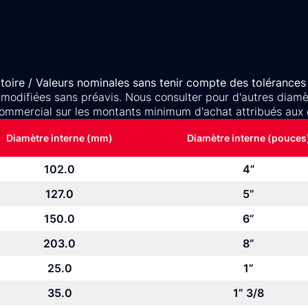
oire / Valeurs nominales sans tenir compte des tolérances 
 modifiées sans préavis. Nous consulter pour d'autres diamètr
ommercial sur les montants minimum d'achat attribués aux 
Diamètre interne (mm)
Diamètre interne (pouces
102.0
4”
127.0
5”
150.0
6”
203.0
8”
25.0
1”
35.0
1” 3/8