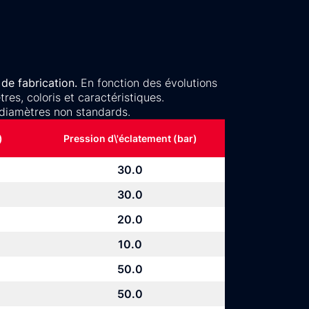
de fabrication.
En fonction des évolutions
es, coloris et caractéristiques.
diamètres non standards.
)
Pression d\'éclatement (bar)
30.0
30.0
20.0
10.0
50.0
50.0