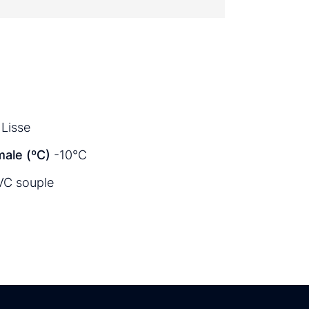
Lisse
ale (ºC)
-10°C
VC souple