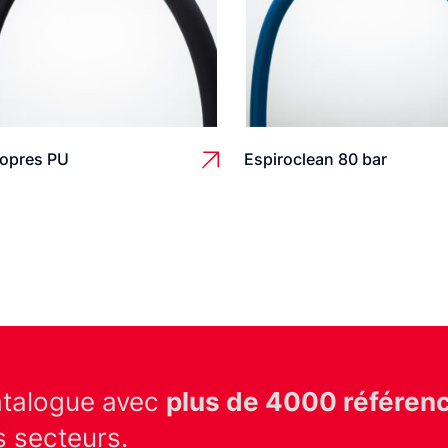
ropres PU
Espiroclean 80 bar
atalogue avec
plus de 4000 référen
s secteurs.