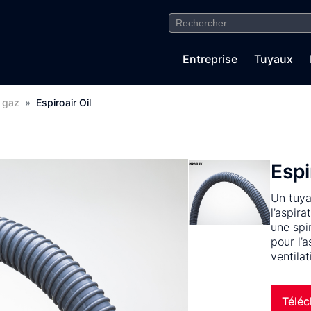
Search
for:
Entreprise
Tuyaux
 gaz
»
Espiroair Oil
Espi
Un tuya
l’aspir
une spi
pour l’
ventilat
Téléc