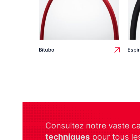
Bitubo
Espi
Consultez notre vaste c
techniques
pour tous le