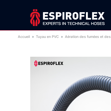
Accueil
»
Tuyau en PVC
»
Aération des fumées et des