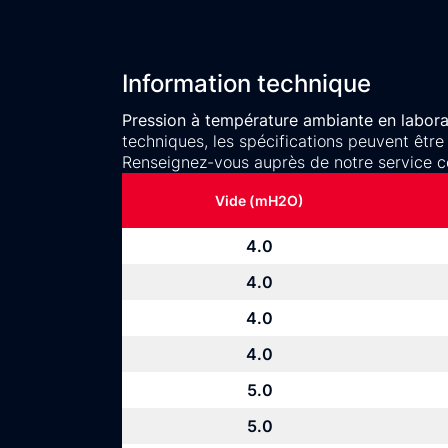
Information technique
Pression à température ambiante en laborat
techniques, les spécifications peuvent être
Renseignez-vous auprès de notre service c
Vide (mH2O)
4.0
4.0
4.0
4.0
5.0
5.0