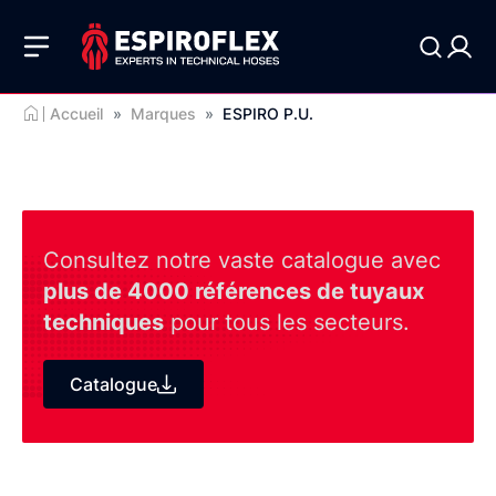
Accueil
»
Marques
»
ESPIRO P.U.
Consultez notre vaste catalogue avec
plus de 4000 références de tuyaux
techniques
pour tous les secteurs.
Catalogue