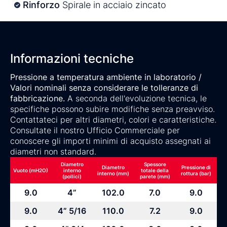
Rinforzo
Spirale in acciaio zincato
Informazioni tecniche
Pressione a temperatura ambiente in laboratorio /
Valori nominali senza considerare le tolleranze di
fabbricazione.
A seconda dell'evoluzione tecnica, le
specifiche possono subire modifiche senza preavviso.
Contattateci per altri diametri, colori e caratteristiche.
Consultate il nostro Ufficio Commerciale per
conoscere gli importi minimi di acquisto assegnati ai
diametri non standard.
Diametro
Spessore
Diametro
Pressione di
Vuoto (mH2O)
interno
totale della
interno (mm)
rottura (bar)
(pollici)
parete (mm)
9.0
4”
102.0
7.0
9.0
9.0
4” 5/16
110.0
7.2
9.0