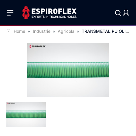
Home
»
Industrie
»
Agricola
»
TRANSMETAL PU OLIVE OIL