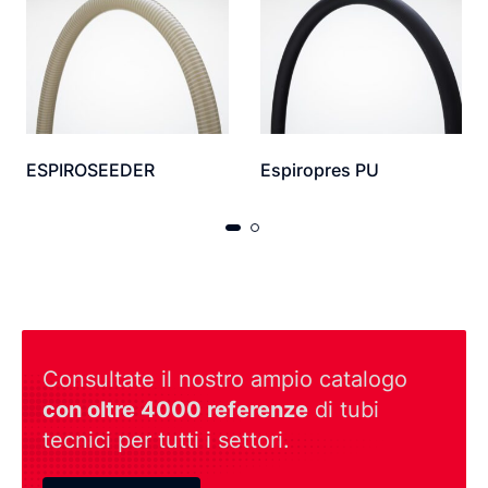
ESPIROSEEDER
Espiropres PU
Consultate il nostro ampio catalogo
con oltre 4000 referenze
di tubi
tecnici per tutti i settori.