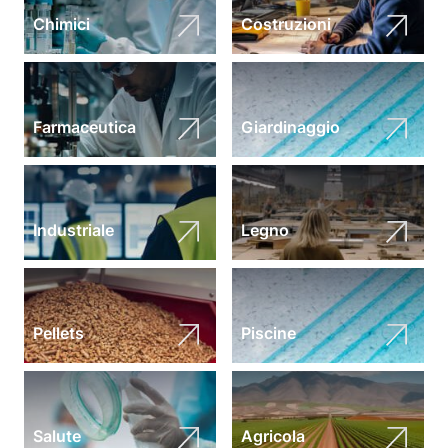
Chimici
Costruzioni
Farmaceutica
Giardinaggio
Industriale
Legno
Pellets
Piscine
Salute
Agricola