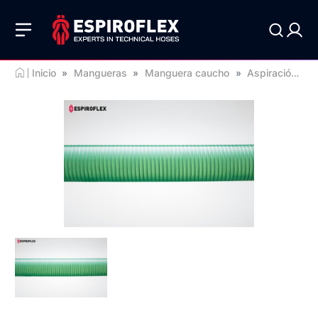
Inicio
»
Mangueras
»
Manguera caucho
»
Aspiración de líquidos