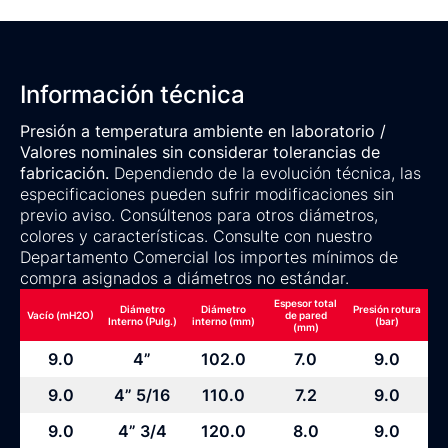
Información técnica
Presión a temperatura ambiente en laboratorio /
Valores nominales sin considerar tolerancias de
fabricación.
Dependiendo de la evolución técnica, las
especificaciones pueden sufrir modificaciones sin
previo aviso. Consúltenos para otros diámetros,
colores y características. Consulte con nuestro
Departamento Comercial los importes mínimos de
compra asignados a diámetros no estándar.
Espesor total
Diámetro
Diámetro
Presión rotura
Vacío (mH2O)
de pared
Interno (Pulg.)
interno (mm)
(bar)
(mm)
9.0
4”
102.0
7.0
9.0
9.0
4” 5/16
110.0
7.2
9.0
9.0
4” 3/4
120.0
8.0
9.0