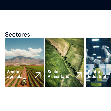
Sectores
Sector
Sector
Sector
agrícola
Alimentario
Industrial