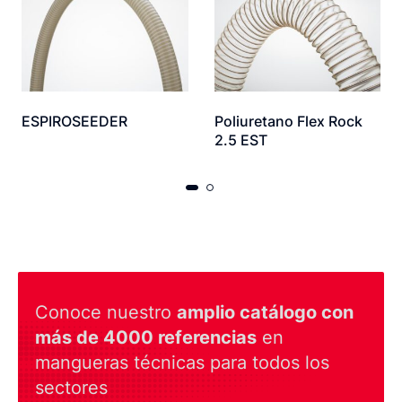
ESPIROSEEDER
Poliuretano Flex Rock
2.5 EST
Conoce nuestro
amplio catálogo con
más de 4000 referencias
en
mangueras técnicas para todos los
sectores