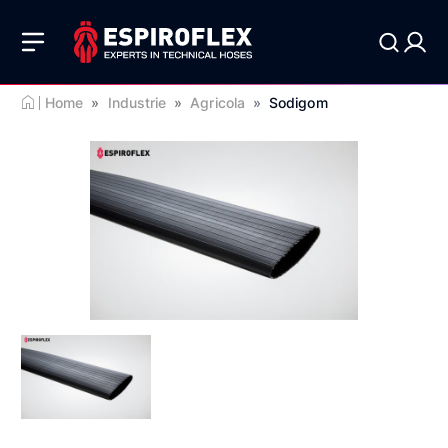
Home
»
Industrie
»
Agricola
»
Sodigom