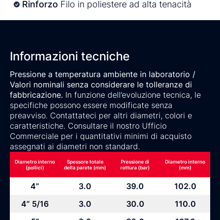
Rinforzo
Filo in poliestere ad alta tenacità
Informazioni tecniche
Pressione a temperatura ambiente in laboratorio /
Valori nominali senza considerare le tolleranze di
fabbricazione.
In funzione dell’evoluzione tecnica, le
specifiche possono essere modificate senza
preavviso. Contattateci per altri diametri, colori e
caratteristiche. Consultare il nostro Ufficio
Commerciale per i quantitativi minimi di acquisto
assegnati ai diametri non standard.
Diametro interno
Spessore totale
Pressione di
Diametro interno
(pollici)
della parete (mm)
rottura (bar)
(mm)
4”
3.0
39.0
102.0
4” 5/16
3.0
30.0
110.0