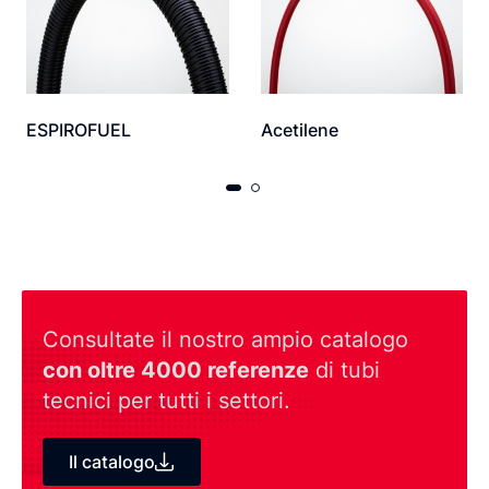
ESPIROFUEL
Acetilene
Consultate il nostro ampio catalogo
con oltre 4000 referenze
di tubi
tecnici per tutti i settori.
Il catalogo