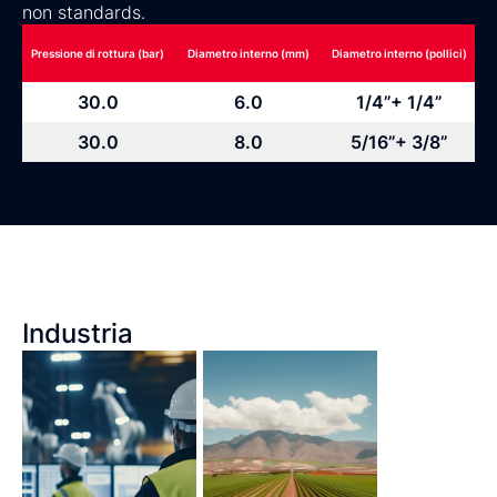
non standards.
Pressione di rottura (bar)
Diametro interno (mm)
Diametro interno (pollici)
30.0
6.0
1/4”+ 1/4”
30.0
8.0
5/16”+ 3/8”
Industria