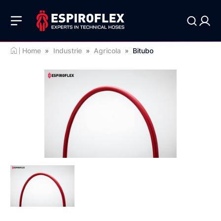
Home
»
Industrie
»
Agricola
»
Bitubo