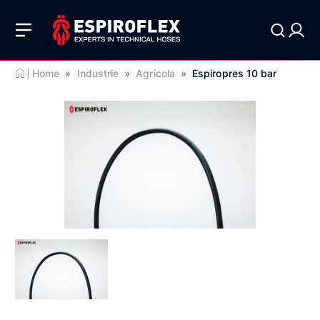
Home
»
Industrie
»
Agricola
»
Espiropres 10 bar