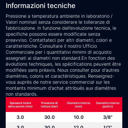
Informazioni tecniche
Pressione a temperatura ambiente in laboratorio /
Valori nominali senza considerare le tolleranze di
fabbricazione. In funzione dell’evoluzione tecnica, le
specifiche possono essere modificate senza
preavviso. Contattateci per altri diametri, colori e
caratteristiche. Consultare il nostro Ufficio
Commerciale per i quantitativi minimi di acquisto
assegnati ai diametri non standard.En fonction des
évolutions techniques, les spécifications peuvent être
modifiées sans préavis. Nous consulter pour d'autres
diamètres, coloris et caractéristiques. Renseignez-
vous auprès de notre service commercial sur les
montants minimum d'achat attribués aux diamètres
non standards.
Spessore totale
Pressione di
Diametro interno
Diametro interno
della parete (mm)
rottura (bar)
(mm)
(pollici)
3.0
30.0
10.0
3/8”
3.0
30.0
12.0
1/2”