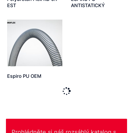
EST
ANTISTATICKÝ
Espiro PU OEM
Prohlédněte si náš rozsáhlý katalog s