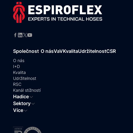
Společnost
O nás
VaV
Kvalita
Udržitelnost
CSR
O nás
I+D
Kvalita
Udržitelnost
RSC
Kanál stížností
Hadice
Sektory
Více