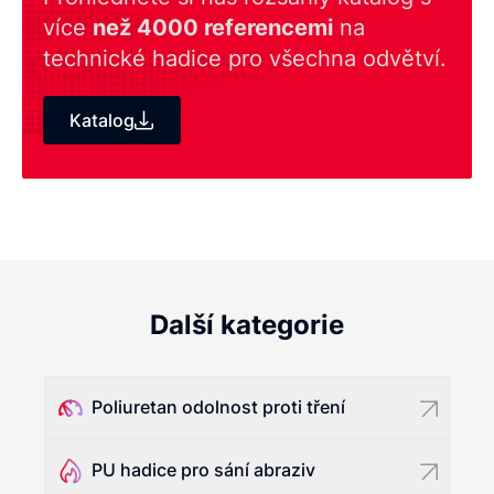
více
než 4000 referencemi
na
technické hadice pro všechna odvětví.
Katalog
Další kategorie
Poliuretan odolnost proti tření
PU hadice pro sání abraziv