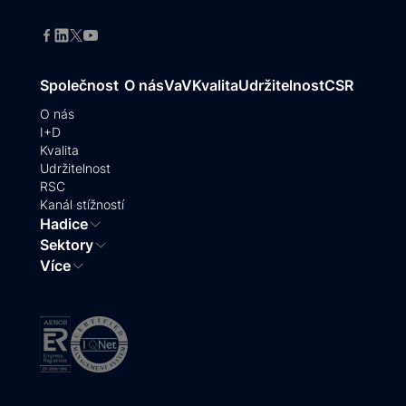
Společnost
O nás
VaV
Kvalita
Udržitelnost
CSR
O nás
I+D
Kvalita
Udržitelnost
RSC
Kanál stížností
Hadice
Sektory
Více