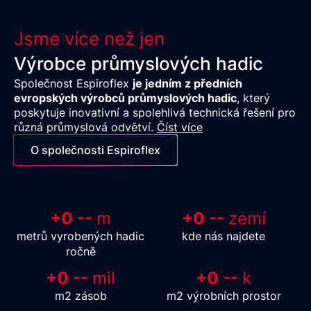
Jsme více než jen
Výrobce průmyslových hadic
Společnost Espiroflex
je jedním z předních
evropských výrobců průmyslových hadic
, který
poskytuje inovativní a spolehlivá technická řešení pro
různá průmyslová odvětví.
Číst více
O společnosti Espiroflex
+
0 --
m
+
0 --
zemí
metrů vyrobených hadic
kde nás najdete
ročně
+
0 --
mil
+
0 --
k
m2 zásob
m2 výrobních prostor