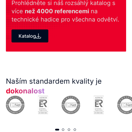
Prohlédněte si náš rozsáhlý katalog s
více
než 4000 referencemi
na
technické hadice pro všechna odvětví.
Katalog
Naším standardem kvality je
dokonalost