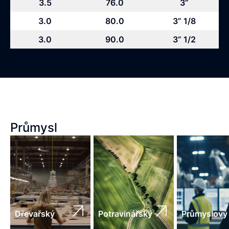
3.5
76.0
3”
3.0
80.0
3” 1/8
3.0
90.0
3” 1/2
Průmysl
Dřevařský
Potravinářský
Průmyslový