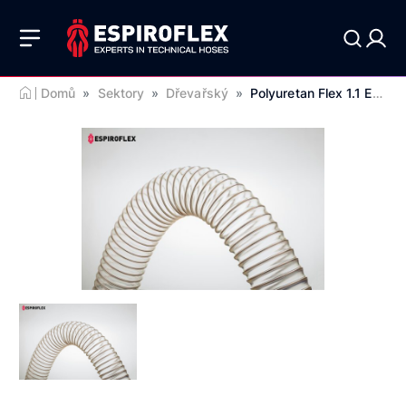
Domů
»
Sektory
»
Dřevařský
»
Polyuretan Flex 1.1 EST