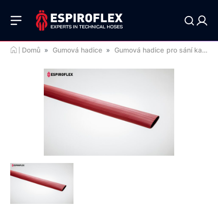
Domů
»
Gumová hadice
»
Gumová hadice pro sání kapalin