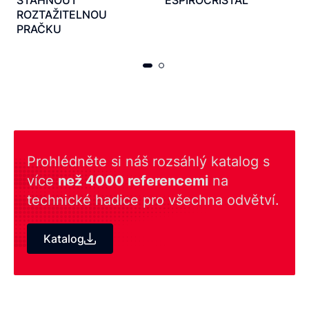
STÁHNOUT
ESPIROCRISTAL
ROZTAŽITELNOU
PRAČKU
Prohlédněte si náš rozsáhlý katalog s
více
než 4000 referencemi
na
technické hadice pro všechna odvětví.
Katalog