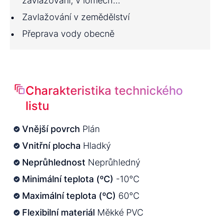
zavlažování, v lomech...
Zavlažování v zemědělství
Přeprava vody obecně
Charakteristika technického
listu
Vnější povrch
Plán
Vnitřní plocha
Hladký
Neprůhlednost
Neprůhledný
Minimální teplota (ºC)
-10°C
Maximální teplota (ºC)
60°C
Flexibilní materiál
Měkké PVC