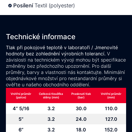
Posílení
Textil (polyester)
Technické informace
Tlak při pokojové teplotě v laboratoři / Jmenovité
hodnoty bez zohlednění výrobních tolerancí.
V
závislosti na technickém vývoji mohou být specifikace
změněny bez předchozího upozornění. Pro další
průměry, barvy a vlastnosti nás kontaktujte. Minimální
objednávkové množství pro nestandardní průměry si
ověřte u našeho obchodního oddělení.
Vnitřní průměr
Celková tloušťka
Prasknutí tlak
Vnitřní průměr
(palce)
stěny (mm)
(bar)
(mm)
4” 5/16
3.2
30.0
110.0
5”
3.2
24.0
127.0
6”
3.2
18.0
152.0