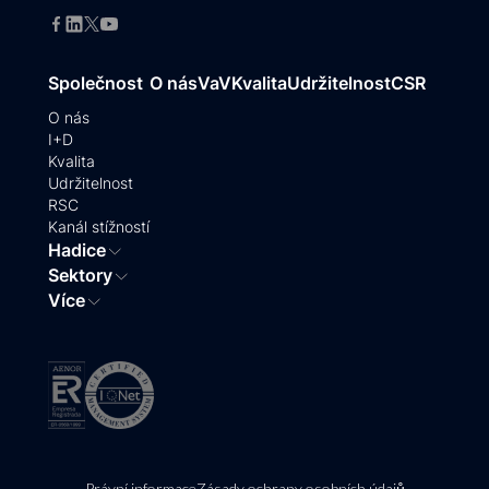
Společnost
O nás
VaV
Kvalita
Udržitelnost
CSR
O nás
I+D
Kvalita
Udržitelnost
RSC
Kanál stížností
Hadice
Sektory
Více
Právní informace
Zásady ochrany osobních údajů