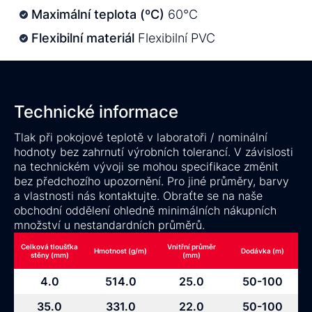
Maximální teplota (ºC)
60°C
Flexibilní materiál
Flexibilní PVC
Technické informace
Tlak při pokojové teplotě v laboratoři / nominální
hodnoty bez zahrnutí výrobních tolerancí. V závislosti
na technickém vývoji se mohou specifikace změnit
bez předchozího upozornění. Pro jiné průměry, barvy
a vlastnosti nás kontaktujte. Obraťte se na naše
obchodní oddělení ohledně minimálních nákupních
množství u nestandardních průměrů.
Celková tloušťka
Vnitřní průměr
Hmotnost (g/m)
Dodávka (m)
stěny (mm)
(mm)
4.0
514.0
25.0
50-100
35.0
331.0
22.0
50-100