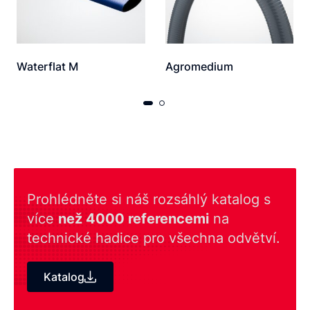
Waterflat M
Agromedium
Prohlédněte si náš rozsáhlý katalog s
více
než 4000 referencemi
na
technické hadice pro všechna odvětví.
Katalog