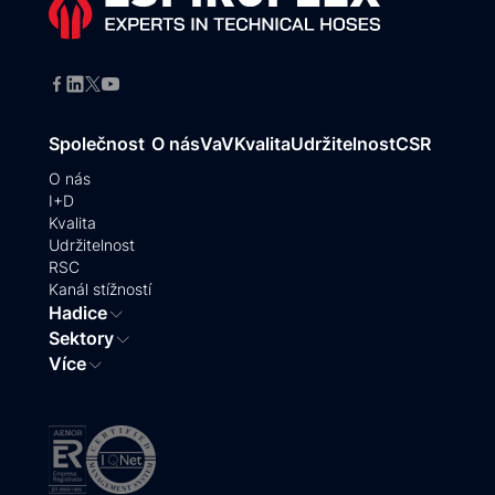
Společnost
O nás
VaV
Kvalita
Udržitelnost
CSR
O nás
I+D
Kvalita
Udržitelnost
RSC
Kanál stížností
Hadice
Sektory
Více