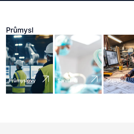
Průmysl
Průmyslový
Sanitární
Stavební