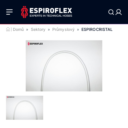
Domů
»
Sektory
»
Průmyslový
»
ESPIROCRISTAL