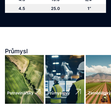
4.5
25.0
1”
Průmysl
Potravinářský
Průmyslový
Zemědělský