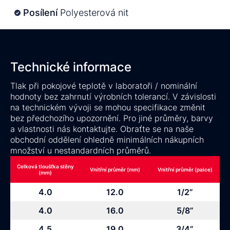
Posílení
Polyesterová nit
Technické informace
Tlak při pokojové teplotě v laboratoři / nominální
hodnoty bez zahrnutí výrobních tolerancí. V závislosti
na technickém vývoji se mohou specifikace změnit
bez předchozího upozornění. Pro jiné průměry, barvy
a vlastnosti nás kontaktujte. Obraťte se na naše
obchodní oddělení ohledně minimálních nákupních
množství u nestandardních průměrů.
Celková tloušťka stěny
Vnitřní průměr (mm)
Vnitřní průměr (palce)
(mm)
4.0
12.0
1/2”
4.0
16.0
5/8”
4.5
19.0
3/4”