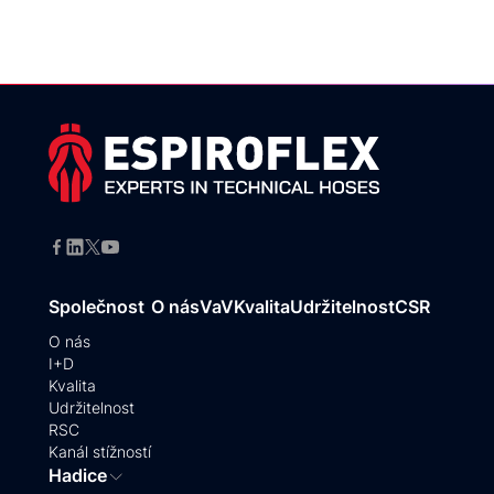
Společnost
O nás
VaV
Kvalita
Udržitelnost
CSR
O nás
I+D
Kvalita
Udržitelnost
RSC
Kanál stížností
Hadice