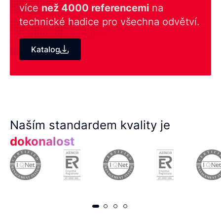
více
než 4000 referencemi
na
technické hadice pro všechna odvětví.
Katalog
Naším standardem kvality je
dokonalost