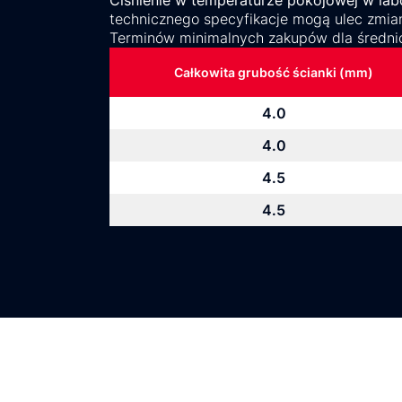
Ciśnienie w temperaturze pokojowej w labo
technicznego specyfikacje mogą ulec zmian
Terminów minimalnych zakupów dla średni
Całkowita grubość ścianki (mm)
4.0
4.0
4.5
4.5