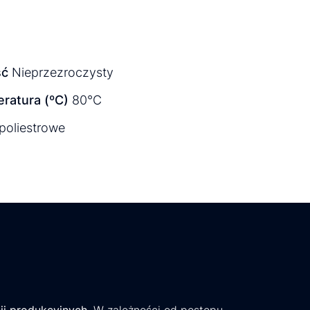
ść
Nieprzezroczysty
ratura (ºC)
80°C
 poliestrowe