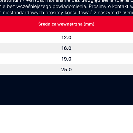
ratorium / Wartości nominalne bez uwzględnienia toleranc
ie bez wcześniejszego powiadomienia. Prosimy o kontakt w 
c niestandardowych prosimy konsultować z naszym działe
Średnica wewnętrzna (mm)
12.0
16.0
19.0
25.0