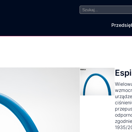
Search
for:
Przedsię
Espi
Wielow
wzmocni
urządze
ciśnien
przepus
odporno
zgodnie
1935/20