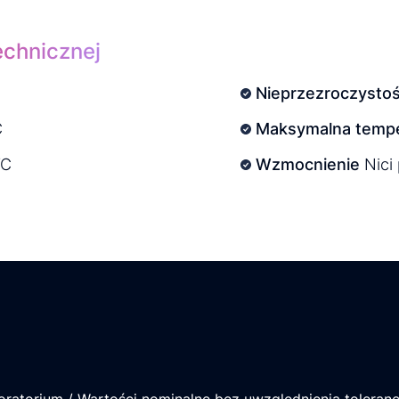
echnicznej
Nieprzezroczysto
C
Maksymalna tempe
VC
Wzmocnienie
Nici