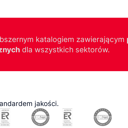
obszernym katalogiem zawierającym
cznych
dla wszystkich sektorów.
andardem jakości.