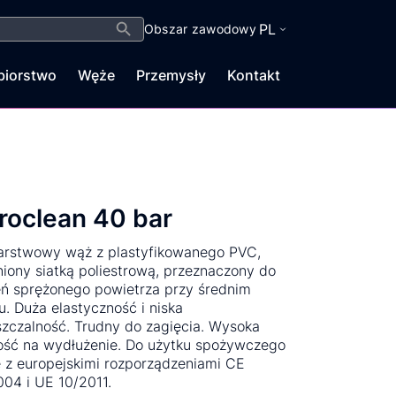
Search Button
PL
Obszar zawodowy
biorstwo
Węże
Przemysły
Kontakt
roclean 40 bar
arstwowy wąż z plastyfikowanego PVC,
ony siatką poliestrową, przeznaczony do
ń sprężonego powietrza przy średnim
iu. Duża elastyczność i niska
zczalność. Trudny do zagięcia. Wysoka
ść na wydłużenie. Do użytku spożywczego
 z europejskimi rozporządzeniami CE
04 i UE 10/2011.