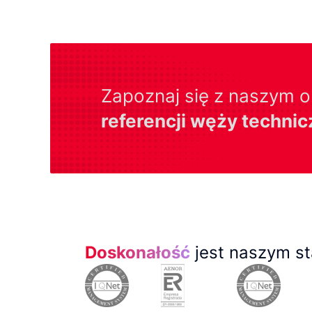
Zapoznaj się z naszym 
referencji węży techni
Doskonałość
jest naszym st