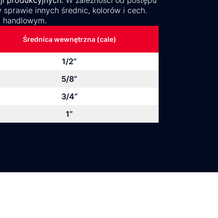
ji produkcyjnych.
W zależności od postępu
sprawie innych średnic, kolorów i cech.
m handlowym.
Średnica wewnętrzna (cale)
1/2”
5/8”
3/4”
1”