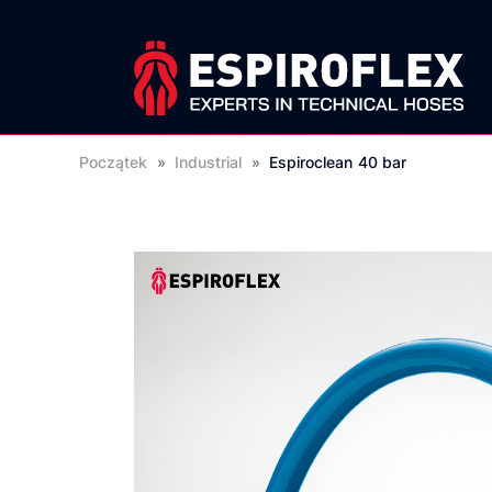
Początek
»
Industrial
»
Espiroclean 40 bar