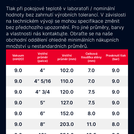
Tlak při pokojové teplotě v laboratoři / nominální
hodnoty bez zahrnutí výrobních tolerancí. V závislosti
na technickém vývoji se mohou specifikace změnit
bez předchozího upozornění. Pro jiné průměry, barvy
a vlastnosti nás kontaktujte. Obraťte se na naše
obchodní oddělení ohledně minimálních nákupních
množství u nestandardních průměrů.
Vnitřní
Celková
Vakuum
Vnitřní
Prasknutí tlak
průměr
tloušťka stěny
(mH2O)
průměr (mm)
(bar)
(palce)
(mm)
9.0
4”
102.0
7.0
9.0
9.0
4” 5/16
110.0
7.0
9.0
9.0
4” 3/4
120.0
7.5
9.0
9.0
5”
127.0
7.5
9.0
9.0
6”
152.0
8.0
9.0
9.0
8”
203.0
11.0
8.0