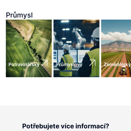
Průmysl
Potravinářský
Průmyslový
Zemědělský
Potřebujete více informací?