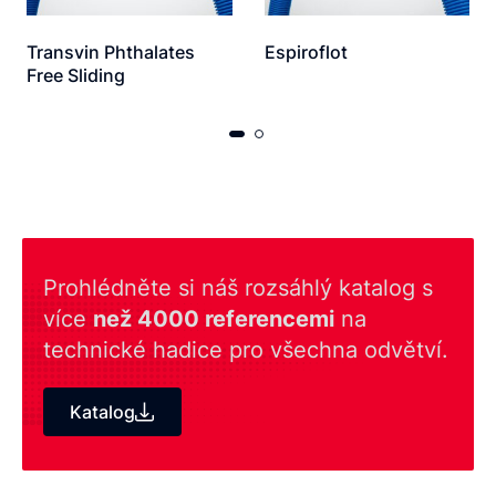
Transvin Phthalates
Espiroflot
Free Sliding
Prohlédněte si náš rozsáhlý katalog s
více
než 4000 referencemi
na
technické hadice pro všechna odvětví.
Katalog