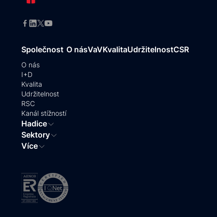
Společnost
O nás
VaV
Kvalita
Udržitelnost
CSR
O nás
I+D
Kvalita
Udržitelnost
RSC
Kanál stížností
Hadice
Sektory
Více