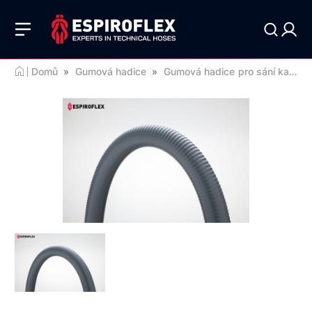
Domů
»
Gumová hadice
»
Gumová hadice pro sání kapalin