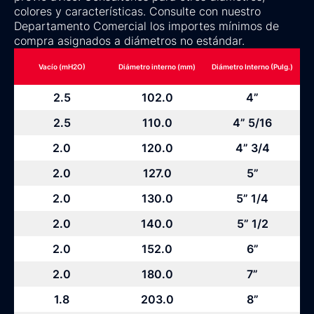
colores y características. Consulte con nuestro
Departamento Comercial los importes mínimos de
compra asignados a diámetros no estándar.
Vacío (mH2O)
Diámetro interno (mm)
Diámetro Interno (Pulg.)
2.5
102.0
4”
2.5
110.0
4” 5/16
2.0
120.0
4” 3/4
2.0
127.0
5”
2.0
130.0
5” 1/4
2.0
140.0
5” 1/2
2.0
152.0
6”
2.0
180.0
7”
1.8
203.0
8”