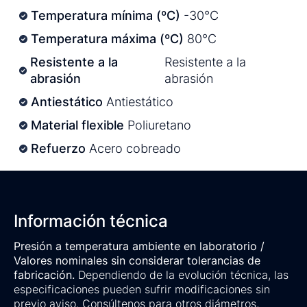
Temperatura mínima (ºC)
-30°C
Temperatura máxima (ºC)
80°C
Resistente a la
Resistente a la
abrasión
abrasión
Antiestático
Antiestático
Material flexible
Poliuretano
Refuerzo
Acero cobreado
Información técnica
Presión a temperatura ambiente en laboratorio /
Valores nominales sin considerar tolerancias de
fabricación.
Dependiendo de la evolución técnica, las
especificaciones pueden sufrir modificaciones sin
previo aviso. Consúltenos para otros diámetros,