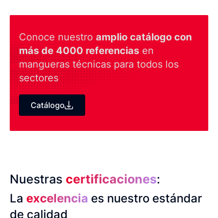
Conoce nuestro
amplio catálogo con
más de 4000 referencias
en
mangueras técnicas para todos los
sectores
Catálogo
Nuestras
certificaciones
:
La
excelencia
es nuestro estándar
de calidad