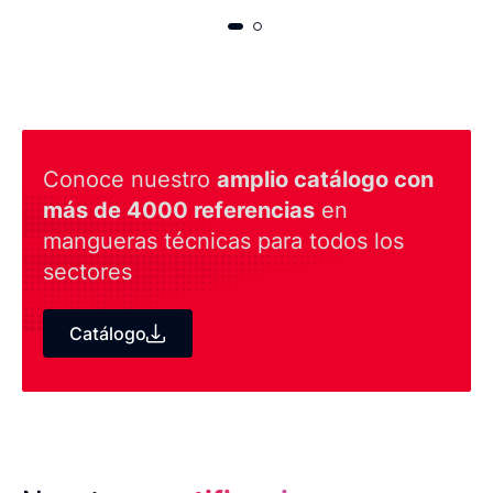
Conoce nuestro
amplio catálogo con
más de 4000 referencias
en
mangueras técnicas para todos los
sectores
Catálogo