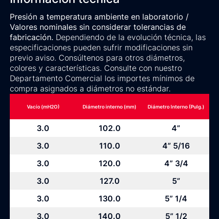
Presión a temperatura ambiente en laboratorio /
Valores nominales sin considerar tolerancias de
fabricación.
Dependiendo de la evolución técnica, las
especificaciones pueden sufrir modificaciones sin
previo aviso. Consúltenos para otros diámetros,
colores y características. Consulte con nuestro
Departamento Comercial los importes mínimos de
compra asignados a diámetros no estándar.
Vacío (mH2O)
Diámetro interno (mm)
Diámetro Interno (Pulg.)
3.0
102.0
4”
3.0
110.0
4” 5/16
3.0
120.0
4” 3/4
3.0
127.0
5”
3.0
130.0
5” 1/4
3.0
140.0
5” 1/2