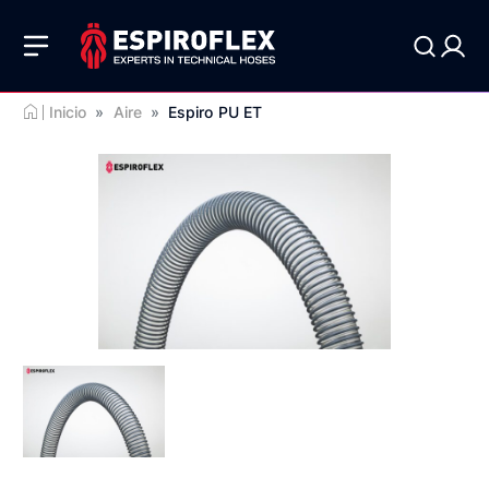
Inicio
»
Aire
»
Espiro PU ET