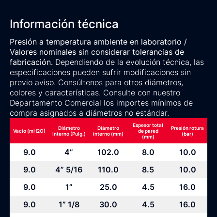
Información técnica
Presión a temperatura ambiente en laboratorio /
Valores nominales sin considerar tolerancias de
fabricación.
Dependiendo de la evolución técnica, las
especificaciones pueden sufrir modificaciones sin
previo aviso. Consúltenos para otros diámetros,
colores y características. Consulte con nuestro
Departamento Comercial los importes mínimos de
compra asignados a diámetros no estándar.
Espesor total
Diámetro
Diámetro
Presión rotura
Vacío (mH2O)
de pared
Interno (Pulg.)
interno (mm)
(bar)
(mm)
9.0
4”
102.0
8.0
10.0
9.0
4” 5/16
110.0
8.5
10.0
9.0
1”
25.0
4.5
16.0
9.0
1” 1/8
30.0
4.5
16.0