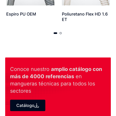
Espiro PU OEM
Poliuretano Flex HD 1.6
ET
Conoce nuestro
amplio catálogo con
más de 4000 referencias
en
mangueras técnicas para todos los
sectores
Catálogo