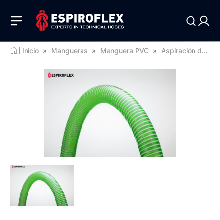
Inicio
»
Mangueras
»
Manguera PVC
»
Aspiración de líquidos