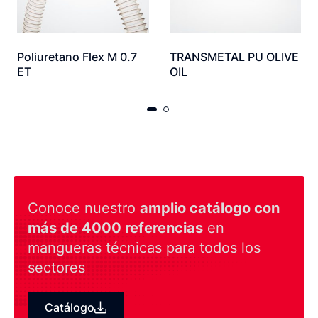
Poliuretano Flex M 0.7
TRANSMETAL PU OLIVE
ET
OIL
Conoce nuestro
amplio catálogo con
más de 4000 referencias
en
mangueras técnicas para todos los
sectores
Catálogo