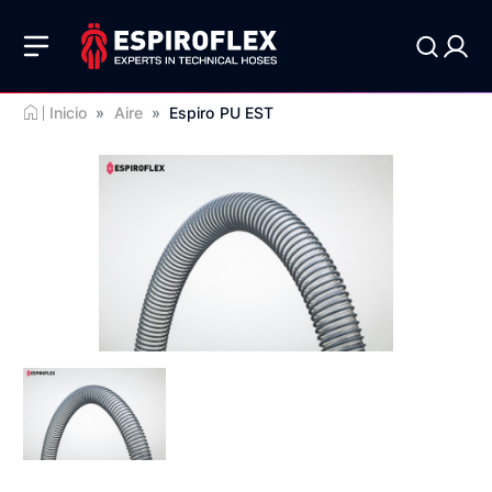
Inicio
»
Aire
»
Espiro PU EST