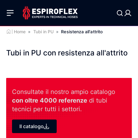
Home
»
Tubi in PU
»
Resistenza all'attrito
Tubi in PU con resistenza all'attrito
Consultate il nostro ampio catalogo
con oltre 4000 referenze
di tubi
tecnici per tutti i settori.
Il catalogo