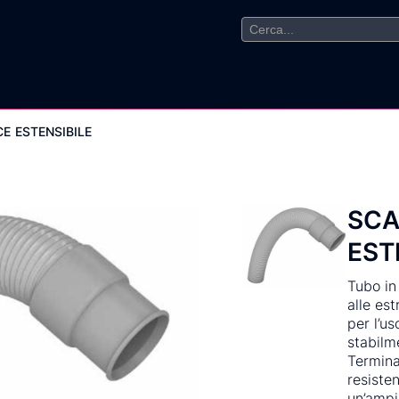
Search
for:
E ESTENSIBILE
SCA
EST
Tubo in
alle es
per l’us
stabilm
Termina
resiste
un’ampi