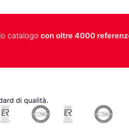
pio catalogo
con oltre 4000 referenz
dard di qualità.