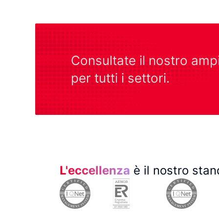
Consultate il nostro am
per tutti i settori.
L'eccellenza
è il nostro stan