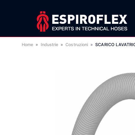
Home
»
Industrie
»
Costruzioni
»
SCARICO LAVATRIC