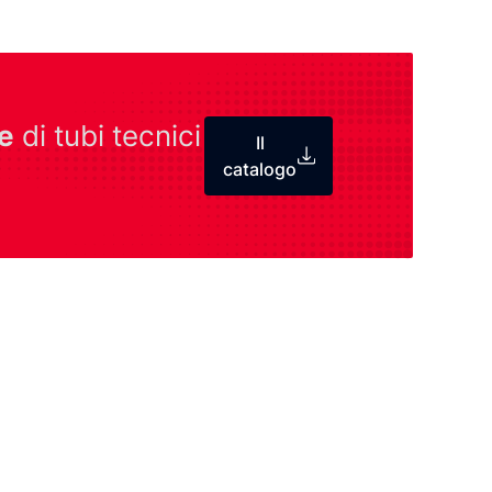
e
di tubi tecnici
Il
catalogo