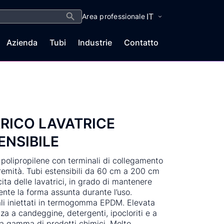
Search Button
IT
Area professionale
Azienda
Tubi
Industrie
Contatto
RICO LAVATRICE
ENSIBILE
 polipropilene con terminali di collegamento
tremità. Tubi estensibili da 60 cm a 200 cm
cita delle lavatrici, in grado di mantenere
ente la forma assunta durante l’uso.
li iniettati in termogomma EPDM. Elevata
nza a candeggine, detergenti, ipocloriti e a
a gamma di prodotti chimici. Molto