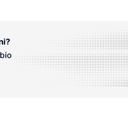
ni?
bbio