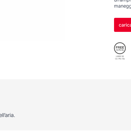
manegg
caric
.
l’aria.