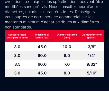
évolutions techniques, les spécifications peuvent être
modifiées sans préavis. Nous consulter pour d'autres
diamètres, coloris et caractéristiques. Renseignez-
vous auprès de notre service commercial sur les
montants minimum d'achat attribués aux diamètres
non standards.
Spessore totale
Pressione di
Diametro interno
Diametro interno
della parete (mm)
rottura (bar)
(mm)
(pollici)
3.0
45.0
10.0
3/8”
3.0
60.0
6.0
1/4”
3.5
60.0
7.0
9/32”
3.0
45.0
8.0
5/16”