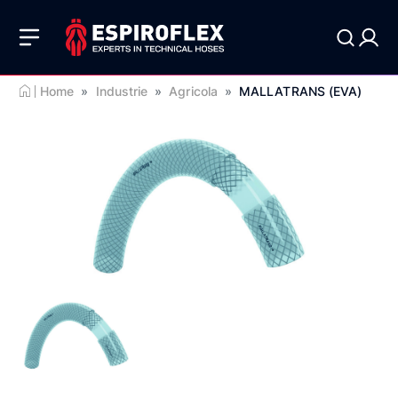
Home
»
Industrie
»
Agricola
»
MALLATRANS (EVA)