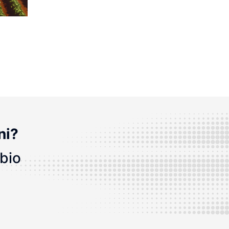
ni?
bbio