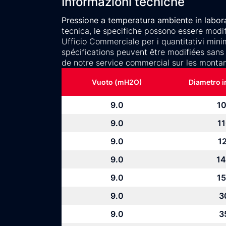
Informazioni tecniche
Pressione a temperatura ambiente in laborat
tecnica, le specifiche possono essere modifi
Ufficio Commerciale per i quantitativi mini
spécifications peuvent être modifiées sans 
de notre service commercial sur les monta
Vuoto (mH2O)
Diametro 
9.0
10
9.0
11
9.0
12
9.0
14
9.0
15
9.0
3
9.0
3