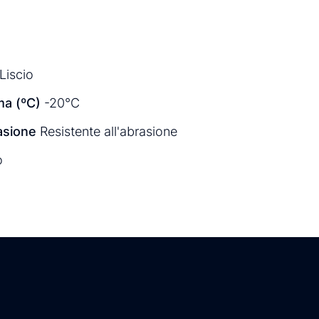
Liscio
a (ºC)
-20°C
asione
Resistente all'abrasione
o