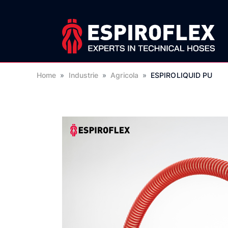
Home
»
Industrie
»
Agricola
»
ESPIROLIQUID PU