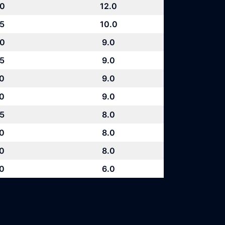
.0
12.0
.5
10.0
.0
9.0
.5
9.0
.0
9.0
.0
9.0
.5
8.0
.0
8.0
.0
8.0
.0
6.0