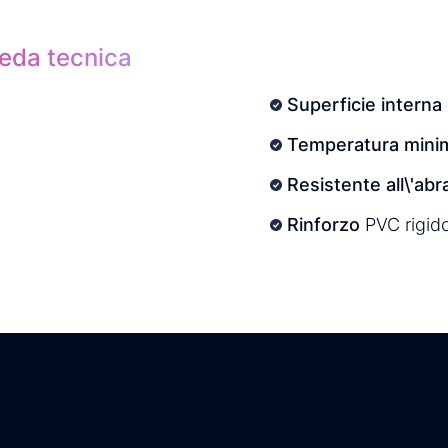
heda tecnica
Superficie interna
Temperatura minim
Resistente all\'abr
Rinforzo
PVC rigid