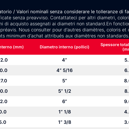
orio / Valori nominali senza considerare le tolleranze di f
cate senza preavviso. Contattateci per altri diametri, colori 
mi di acquisto assegnati ai diametri non standard.En fonctio
préavis. Nous consulter pour d'autres diamètres, coloris et
nts minimum d'achat attribués aux diamètres non standards
Spessore total
interno (mm)
Diametro interno (pollici)
(m
2.0
4”
5
0.0
4” 5/16
6
7.0
5”
8
0.0
5” 1/2
8
2.0
6”
9
0.0
1” 1/8
4
5.0
1” 3/8
3