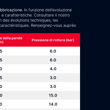
abbricazione.
In funzione dell’evoluzione
e caratteristiche. Consultare il nostro
n des évolutions techniques, les
 caractéristiques. Renseignez-vous auprès
.
e della parete
Pressione di rottura (bar)
m)
.5
6.0
.5
6.0
.0
4.0
.5
3.0
.0
3.0
.0
15.0
.0
14.0