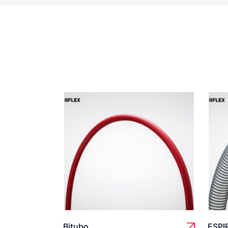
Bitubo
ESPI