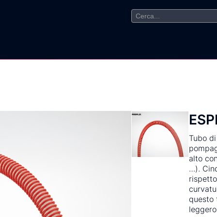
Search
for:
ESP
Tubo di
pompagg
alto co
…). Cin
rispetto
curvatu
questo 
leggero