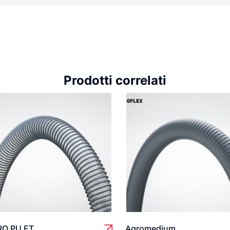
Prodotti correlati
RO PU ET
Agromedium