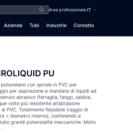
Search Button
IT
Area professionale
Azienda
Tubi
Industrie
Contatto
IROLIQUID PU
 poliuretano con spirale in PVC per
io per aspirazione e mandata di liquidi ad
ntenuto abrasivo (ferraglia, fango, sabbia,
que volte più resistente all’abrasione
 al PVC. Totalmente flessibile (raggio di
ra = diametro interno), conferendo a
tubo grandi potenzialità meccaniche. Molto
.