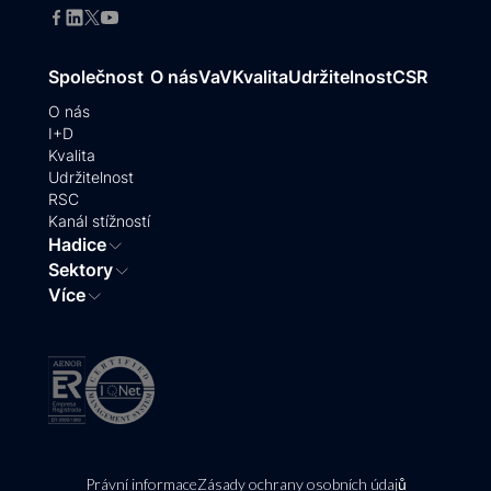
Společnost
O nás
VaV
Kvalita
Udržitelnost
CSR
O nás
I+D
Kvalita
Udržitelnost
RSC
Kanál stížností
Hadice
Sektory
Více
Právní informace
Zásady ochrany osobních údajů