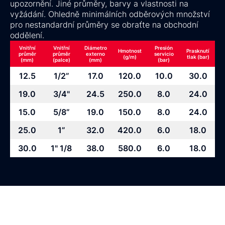
upozornění. Jiné průměry, barvy a vlastnosti na
vyžádání. Ohledně minimálních odběrových množství
pro nestandardní průměry se obraťte na obchodní
oddělení.
Vnitřní
Vnitřní
Diámetro
Presión
Hmotnost
Prasknutí
průměr
průměr
externo
servicio
(g/m)
tlak (bar)
(mm)
(palce)
(mm)
(bar)
12.5
1/2”
17.0
120.0
10.0
30.0
19.0
3/4"
24.5
250.0
8.0
24.0
15.0
5/8”
19.0
150.0
8.0
24.0
25.0
1”
32.0
420.0
6.0
18.0
30.0
1" 1/8
38.0
580.0
6.0
18.0