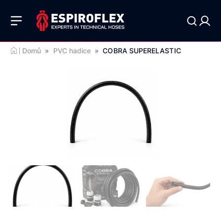
Domů
»
PVC hadice
»
COBRA SUPERELASTIC