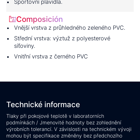
Sportovní plavidla.
Composición
Vnější vrstva z průhledného zeleného PVC.
Střední vrstva: výztuž z polyesterové
síťoviny.
Vnitřní vrstva z černého PVC
Technické informace
Tlaky při pokojové teplotě v laboratorních
podmínkách / Jmenovité hodnoty bez zohlednění
výrobních tolerancí. V závislosti na technickém vývoji
mohou být specifikace změněny bez předchozího