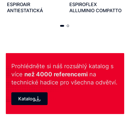
ESPIROAIR
ESPIROFLEX
ANTIESTATICKÁ
ALLUMINIO COMPATTO
Prohlédněte si náš rozsáhlý katalog s
více
než 4000 referencemi
na
technické hadice pro všechna odvětví.
Katalog