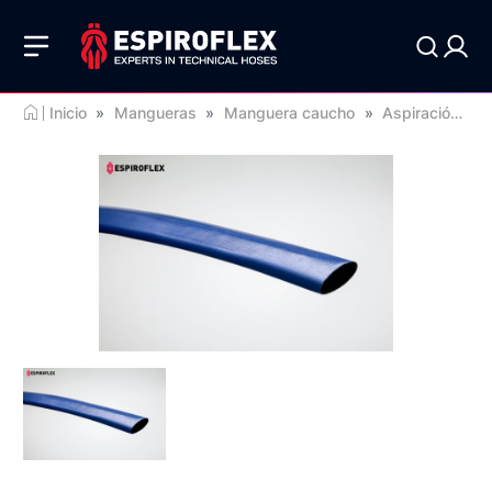
Inicio
»
Mangueras
»
Manguera caucho
»
Aspiración de líquidos