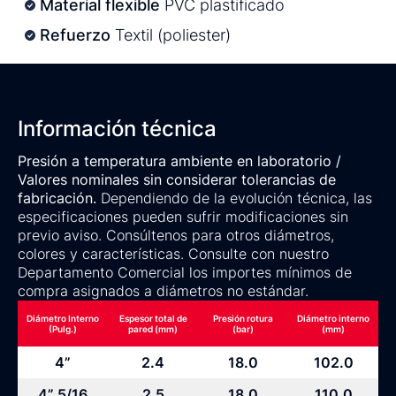
Material flexible
PVC plastificado
Refuerzo
Textil (poliester)
Información técnica
Presión a temperatura ambiente en laboratorio /
Valores nominales sin considerar tolerancias de
fabricación.
Dependiendo de la evolución técnica, las
especificaciones pueden sufrir modificaciones sin
previo aviso. Consúltenos para otros diámetros,
colores y características. Consulte con nuestro
Departamento Comercial los importes mínimos de
compra asignados a diámetros no estándar.
Diámetro Interno
Espesor total de
Presión rotura
Diámetro interno
(Pulg.)
pared (mm)
(bar)
(mm)
4”
2.4
18.0
102.0
4” 5/16
2.5
18.0
110.0