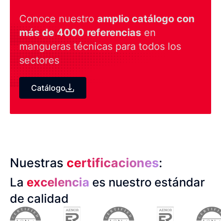
Conoce nuestro
amplio catálogo con
más de 4000 referencias
en
mangueras técnicas para todos los
sectores
Catálogo
Nuestras
certificaciones
:
La
excelencia
es nuestro estándar
de calidad