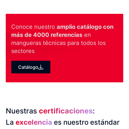
Conoce nuestro
amplio catálogo con
más de 4000 referencias
en
mangueras técnicas para todos los
sectores
Catálogo
Nuestras
certificaciones
:
La
excelencia
es nuestro estándar