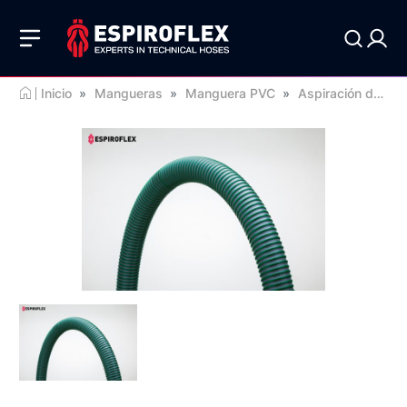
Inicio
»
Mangueras
»
Manguera PVC
»
Aspiración de líquidos