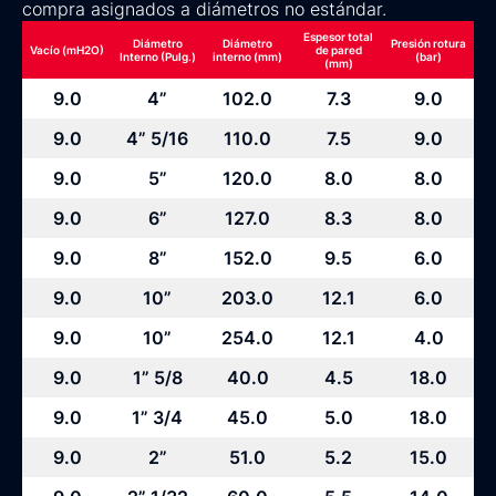
compra asignados a diámetros no estándar.
Espesor total
Diámetro
Diámetro
Presión rotura
Vacío (mH2O)
de pared
Interno (Pulg.)
interno (mm)
(bar)
(mm)
9.0
4”
102.0
7.3
9.0
9.0
4” 5/16
110.0
7.5
9.0
9.0
5”
120.0
8.0
8.0
9.0
6”
127.0
8.3
8.0
9.0
8”
152.0
9.5
6.0
9.0
10”
203.0
12.1
6.0
9.0
10”
254.0
12.1
4.0
9.0
1” 5/8
40.0
4.5
18.0
9.0
1” 3/4
45.0
5.0
18.0
9.0
2”
51.0
5.2
15.0