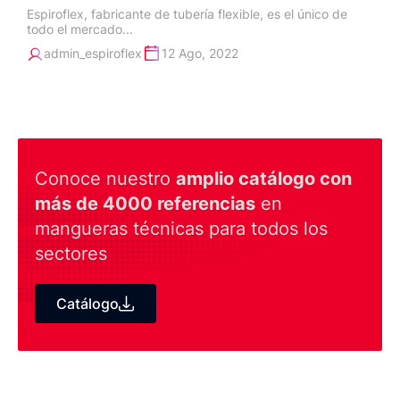
Espiroflex, fabricante de tubería flexible, es el único de
todo el mercado...
admin_espiroflex
12 Ago, 2022
Conoce nuestro
amplio catálogo con
más de 4000 referencias
en
mangueras técnicas para todos los
sectores
Catálogo