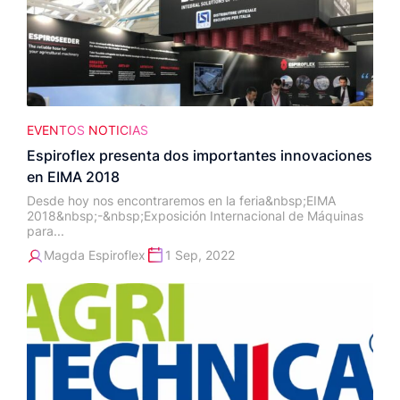
EVENTOS
NOTICIAS
Espiroflex presenta dos importantes innovaciones
en EIMA 2018
Desde hoy nos encontraremos en la feria&nbsp;EIMA
2018&nbsp;-&nbsp;Exposición Internacional de Máquinas
para...
Magda Espiroflex
1 Sep, 2022