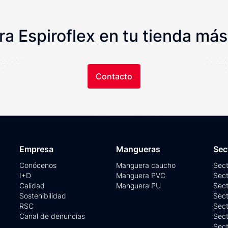
a Espiroflex en tu tienda má
Contacto
Empresa
Mangueras
Sec
Conócenos
Manguera caucho
Sect
I+D
Manguera PVC
Sect
Calidad
Manguera PU
Sect
Sostenibilidad
Sect
RSC
Sect
Canal de denuncias
Sect
Sec