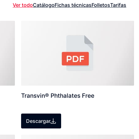
Ver todo
Catálogo
Fichas técnicas
Folletos
Tarifas
Transvin® Phthalates Free
Descargar