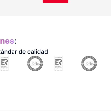
ones
:
tándar de calidad