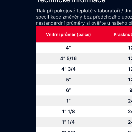
Tlak při pokojové teplotě v laboratoři / J
specifikace změněny bez předchozího upozor
nestandardní průměry si ověřte u našeho o
Vnitřní průměr (palce)
Prasknutí
4”
1
4” 5/16
1
4” 3/4
1
5”
1
6”
9
1”
2
1” 1/8
2
1” 1/4
2