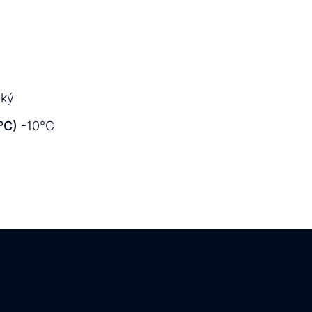
dký
ºC)
-10°C