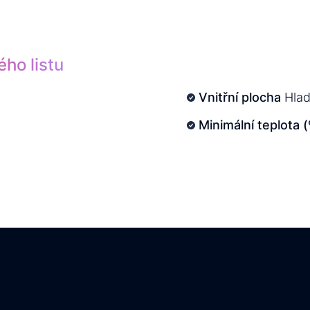
ého listu
Vnitřní plocha
Hla
Minimální teplota (