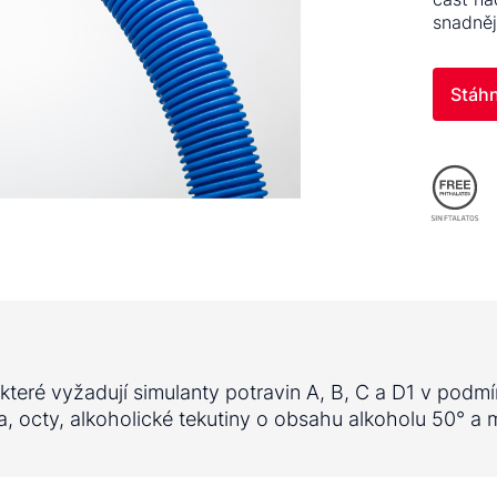
snadněj
Stáhn
 které vyžadují simulanty potravin A, B, C a D1 v pod
va, octy, alkoholické tekutiny o obsahu alkoholu 50° a