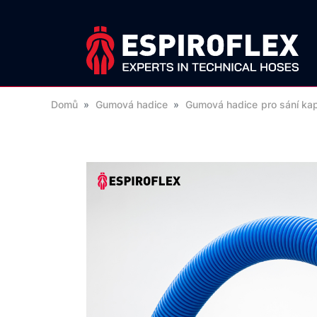
Domů
»
Gumová hadice
»
Gumová hadice pro sání kap