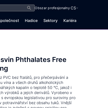
Search Button
CS
Obszar profesjonalny
Společnost
Hadice
Sektory
Kariéra
svin Phthalates Free
ing
z PVC bez ftalátů, pro přečerpávání a
u vína a všech druhů alkoholických
nářských kapalin o teplotě 50 °C, jakož i
h výrobků a jejich derivátů. Vyrobeno v
 s evropskou legislativou pro suroviny pro
 v potravinářství bez obsahu tuků. Vnější
dice je zvlněná s pevnou spirálou pro