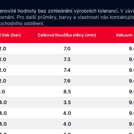
menovité hodnoty bez zohlednění výrobních tolerancí.
V závi
nění. Pro další průměry, barvy a vlastnosti nás kontaktujt
bchodního oddělení.
 tlak (bar)
Celková tloušťka stěny (mm)
Vakuum
2.0
7.0
9
2.0
7.3
9
2.0
7.4
9
2.0
7.6
9
.0
8.5
9
4.0
3.5
9
4.0
4.0
9
4.0
4.0
9