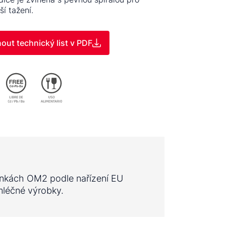
ší tažení.
out technický list v PDF
mínkách OM2 podle nařízení EU
 mléčné výrobky.