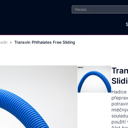
Search
for:
alin
»
Transvin Phthalates Free Sliding
Tran
Slid
Hadice 
přeprav
potravi
mléčnýc
souladu
použití
část ha