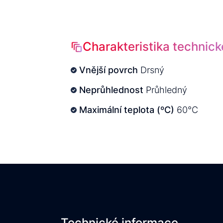
Charakteristika technick
Vnější povrch
Drsný
Neprůhlednost
Průhledný
Maximální teplota (ºC)
60°C
Technické informace