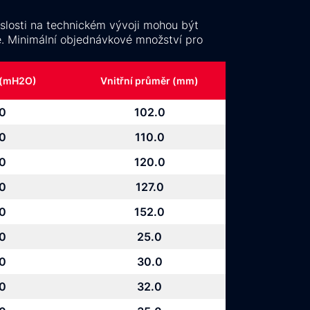
slosti na technickém vývoji mohou být
e. Minimální objednávkové množství pro
 (mH2O)
Vnitřní průměr (mm)
.0
102.0
.0
110.0
.0
120.0
.0
127.0
.0
152.0
.0
25.0
.0
30.0
.0
32.0