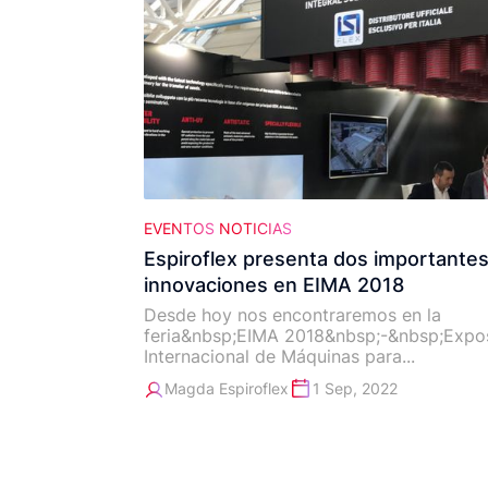
EVENTOS
NOTICIAS
Espiroflex presenta dos importante
innovaciones en EIMA 2018
Desde hoy nos encontraremos en la
feria&nbsp;EIMA 2018&nbsp;-&nbsp;Expo
Internacional de Máquinas para...
Magda Espiroflex
1 Sep, 2022