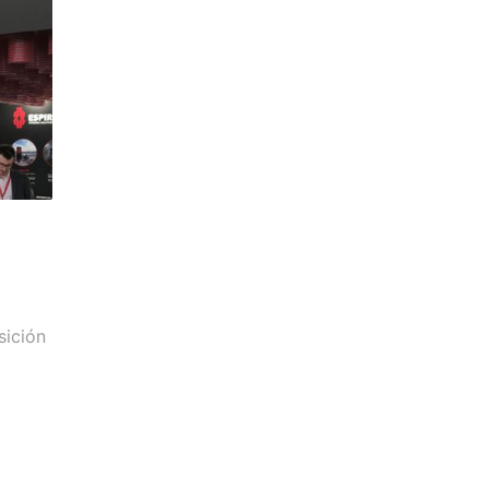
s
sición