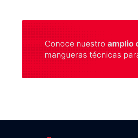
Conoce nuestro
amplio 
mangueras técnicas para