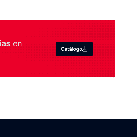
ias
en
Catálogo