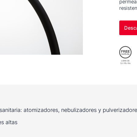
permeab
resiste
Desca
sanitaria: atomizadores, nebulizadores y pulverizadore
s altas