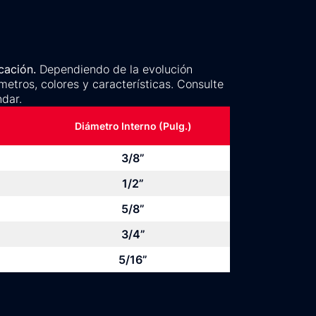
cación.
Dependiendo de la evolución
metros, colores y características. Consulte
dar.
Diámetro Interno (Pulg.)
3/8”
1/2”
5/8”
3/4”
5/16”