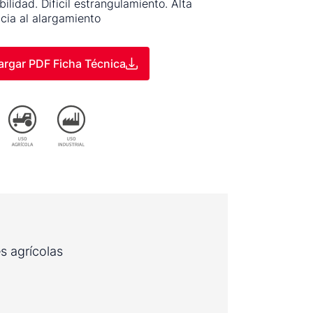
ilidad. Dificil estrangulamiento. Alta
ncia al alargamiento
rgar PDF Ficha Técnica
s agrícolas