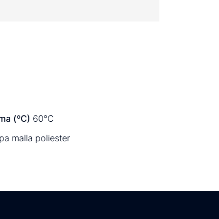
ma (ºC)
60°C
a malla poliester