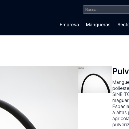
Buscar:
Empresa
Mangueras
Sect
Pulv
Manguer
poliest
SINE TO
maguera
Especia
a altas
agricol
pulveri