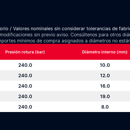
rio / Valores nominales sin considerar tolerancias de fabri
 modificaciones sin previo aviso. Consúltenos para otros diá
mportes mínimos de compra asignados a diámetros no están
Presión rotura (bar)
Diámetro interno (mm)
240.0
10.0
240.0
12.0
240.0
16.0
240.0
19.0
240.0
8.0