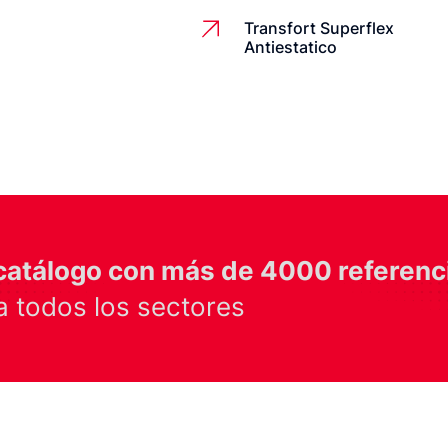
Transfort Superflex
Antiestatico
catálogo con más de 4000 referenc
 todos los sectores