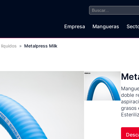
Buscar:
Empresa
Mangueras
Sect
 líquidos
»
Metalpress Milk
Meta
Manguer
doble re
aspirac
grasos 
Esteril
Desca