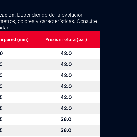
cación.
Dependiendo de la evolución
metros, colores y características. Consulte
dar.
de pared (mm)
Presión rotura (bar)
.0
48.0
.0
48.0
.0
48.0
.0
42.0
.5
42.0
.5
42.0
.5
36.0
.5
36.0