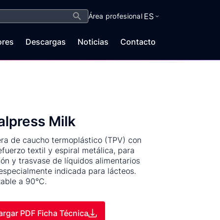
Botón de búsqueda
ES
Área profesional
ores
Descargas
Noticias
Contacto
lpress Milk
a de caucho termoplástico (TPV) con
fuerzo textil y espiral metálica, para
ión y trasvase de líquidos alimentarios
especialmente indicada para lácteos.
izable a 90°C.
rgar PDF Ficha Técnica