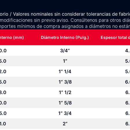
rio / Valores nominales sin considerar tolerancias de fabri
 modificaciones sin previo aviso. Consúltenos para otros diá
mportes mínimos de compra asignados a diámetros no están
interno (mm)
Diámetro Interno (Pulg.)
Espesor total 
0.0
3/4”
4
5.0
1”
5
2.0
1” 1/4
5
5.0
1” 3/8
6
8.0
1” 1/2
6
0.0
1” 5/8
6
5.0
1” 3/4
6
1.0
2”
6