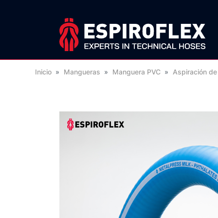
Inicio
»
Mangueras
»
Manguera PVC
»
Aspiración de