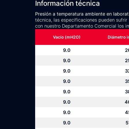
Información técnica
Presión a temperatura ambiente en laborato
técnica, las especificaciones pueden sufrir
con nuestro Departamento Comercial los i
Vacío (mH2O)
Diámetro 
9.0
2
9.0
2
9.0
3
9.0
3
9.0
3
9.0
4
9.0
4
9.0
5