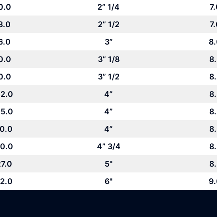
0.0
2” 1/4
7.
3.0
2” 1/2
7.
6.0
3”
8
0.0
3” 1/8
8
0.0
3” 1/2
8
2.0
4”
8
5.0
4”
8
0.0
4”
8
0.0
4” 3/4
8
7.0
5"
8
2.0
6"
9