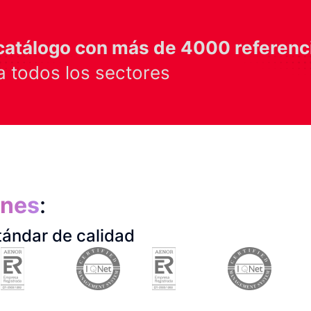
catálogo con más de 4000 referenc
 todos los sectores
ones
:
tándar de calidad