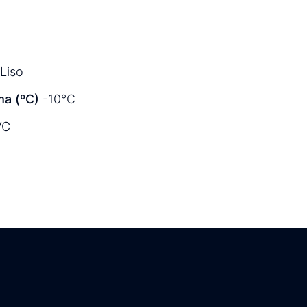
Liso
a (ºC)
-10°C
VC