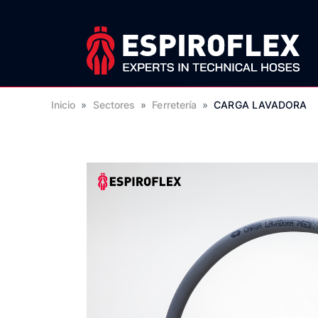
Inicio
»
Sectores
»
Ferretería
»
CARGA LAVADORA