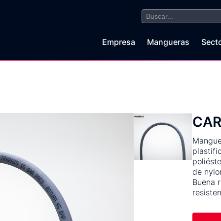
Buscar:
Empresa
Mangueras
Sect
CAR
Manguer
plastif
poliést
de nylo
Buena r
resiste