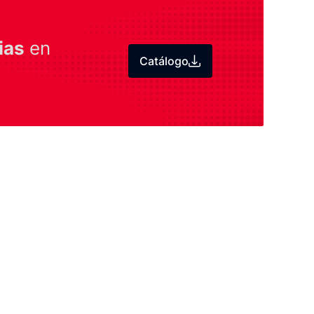
ias
en
Catálogo