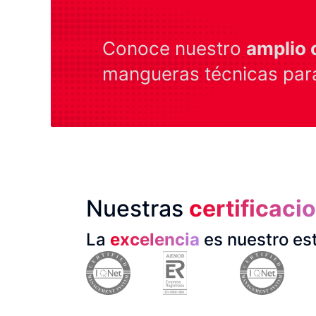
Conoce nuestro
amplio 
mangueras técnicas para
Nuestras
certificaci
La
excelencia
es nuestro es