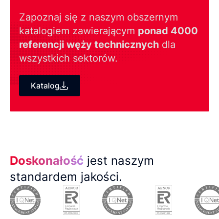
Zapoznaj się z naszym obszernym
katalogiem zawierającym
ponad 4000
referencji węży technicznych
dla
wszystkich sektorów.
Katalog
Doskonałość
jest naszym
standardem jakości.