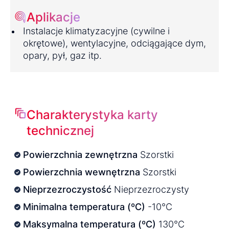
Aplikacje
Instalacje klimatyzacyjne (cywilne i
okrętowe), wentylacyjne, odciągające dym,
opary, pył, gaz itp.
Charakterystyka karty
technicznej
Powierzchnia zewnętrzna
Szorstki
Powierzchnia wewnętrzna
Szorstki
Nieprzezroczystość
Nieprzezroczysty
Minimalna temperatura (ºC)
-10°C
Maksymalna temperatura (ºC)
130°C