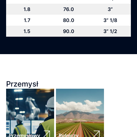
1.8
76.0
3”
1.7
80.0
3” 1/8
1.5
90.0
3” 1/2
Przemysł
Przemysłowy
Rolniczy