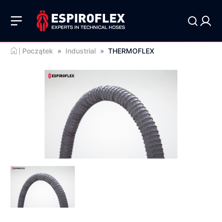
Początek
»
Industrial
»
THERMOFLEX